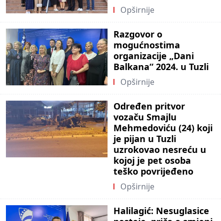
Opširnije
Razgovor o
mogućnostima
organizacije „Dani
Balkana“ 2024. u Tuzli
Opširnije
Određen pritvor
vozaču Smajlu
Mehmedoviću (24) koji
je pijan u Tuzli
uzrokovao nesreću u
kojoj je pet osoba
teško povrijeđeno
Opširnije
Halilagić: Nesuglasice