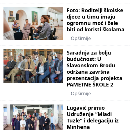
Foto: Roditelji školske
djece u timu imaju
ogromnu moć i žele
biti od koristi školama
Opširnije
Saradnja za bolju
budućnost: U
Slavonskom Brodu
održana završna
prezentacija projekta
PAMETNE ŠKOLE 2
Opširnije
Lugavić primio
Udruženje “Mladi
Tuzle” i delegaciju iz
Minhena