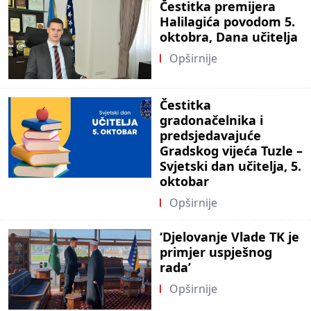
Čestitka premijera
Halilagića povodom 5.
oktobra, Dana učitelja
Opširnije
Čestitka
gradonačelnika i
predsjedavajuće
Gradskog vijeća Tuzle –
Svjetski dan učitelja, 5.
oktobar
Opširnije
‘Djelovanje Vlade TK je
primjer uspješnog
rada’
Opširnije