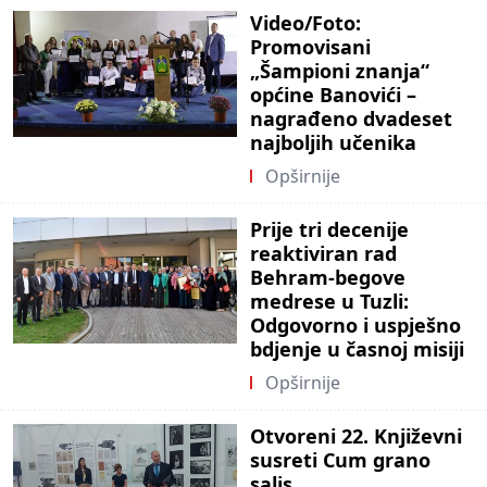
Video/Foto:
Promovisani
„Šampioni znanja“
općine Banovići –
nagrađeno dvadeset
najboljih učenika
Opširnije
Prije tri decenije
reaktiviran rad
Behram-begove
medrese u Tuzli:
Odgovorno i uspješno
bdjenje u časnoj misiji
Opširnije
Otvoreni 22. Književni
susreti Cum grano
salis