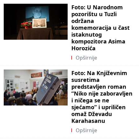
Foto: U Narodnom
pozorištu u Tuzli
održana
komemoracija u čast
istaknutog
kompozitora Asima
Horozića
Opširnije
Foto: Na Književnim
susretima
predstavljen roman
“Niko nije zaboravljen
i ničega se ne
sjećamo” i upriličen
omaž Dževadu
Karahasanu
Opširnije