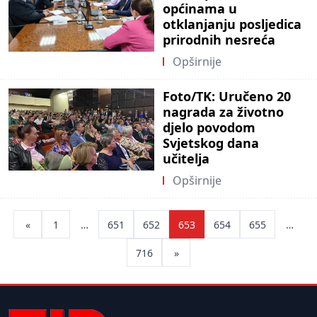
općinama u
otklanjanju posljedica
prirodnih nesreća
Opširnije
Foto/TK: Uručeno 20
nagrada za životno
djelo povodom
Svjetskog dana
učitelja
Opširnije
Posts
«
1
…
651
652
653
654
655
…
pagination
716
»