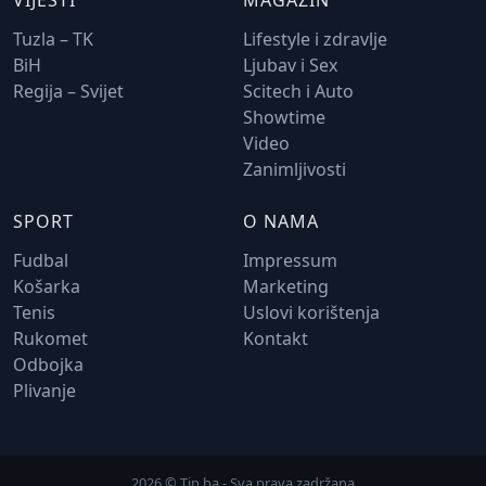
VIJESTI
MAGAZIN
Tuzla – TK
Lifestyle i zdravlje
BiH
Ljubav i Sex
Regija – Svijet
Scitech i Auto
Showtime
Video
Zanimljivosti
SPORT
O NAMA
Fudbal
Impressum
Košarka
Marketing
Tenis
Uslovi korištenja
Rukomet
Kontakt
Odbojka
Plivanje
2026 © Tip.ba - Sva prava zadržana