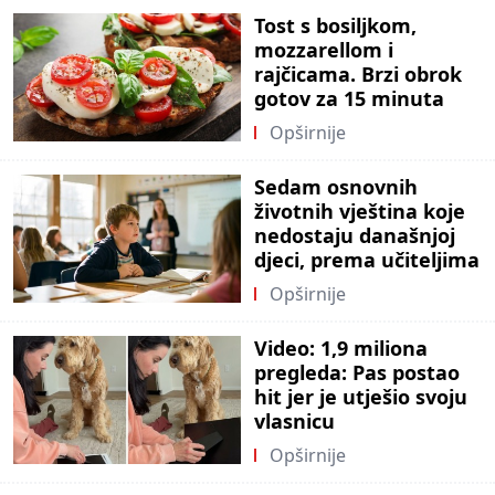
Tost s bosiljkom,
mozzarellom i
rajčicama. Brzi obrok
gotov za 15 minuta
Opširnije
Sedam osnovnih
životnih vještina koje
nedostaju današnjoj
djeci, prema učiteljima
Opširnije
Video: 1,9 miliona
pregleda: Pas postao
hit jer je utješio svoju
vlasnicu
Opširnije