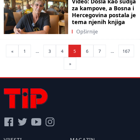
Video: Došla kao sudija
za kampove, a Bosna i
Hercegovina postala je
tema njenih knjiga
Opširnije
Posts
«
1
…
3
4
5
6
7
…
167
pagination
»