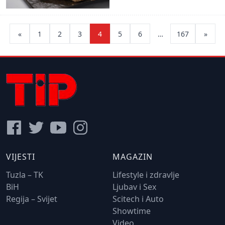
Posts
«
1
2
3
4
5
6
…
167
»
pagination
VIJESTI
MAGAZIN
Tuzla – TK
Lifestyle i zdravlje
BiH
Ljubav i Sex
Regija – Svijet
Scitech i Auto
Showtime
Video