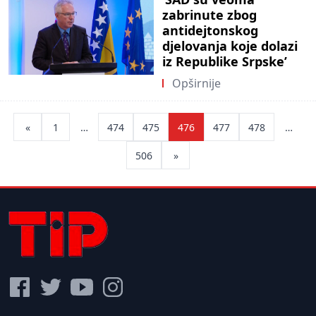
zabrinute zbog
antidejtonskog
djelovanja koje dolazi
iz Republike Srpske’
Opširnije
Posts
«
1
…
474
475
476
477
478
…
pagination
506
»