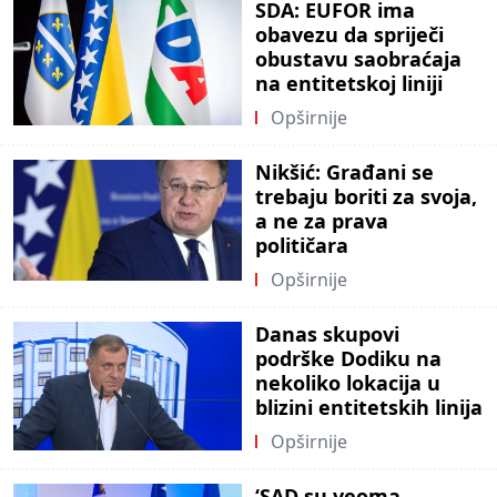
SDA: EUFOR ima
obavezu da spriječi
obustavu saobraćaja
na entitetskoj liniji
Opširnije
Nikšić: Građani se
trebaju boriti za svoja,
a ne za prava
političara
Opširnije
Danas skupovi
podrške Dodiku na
nekoliko lokacija u
blizini entitetskih linija
Opširnije
‘SAD su veoma