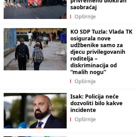
privremeno blokiran
saobraćaj
Opširnije
KO SDP Tuzla: Vlada TK
osigurala nove
udžbenike samo za
djecu privilegovanih
roditelja –
diskriminacija od
“malih nogu”
Opširnije
Isak: Policija neće
dozvoliti bilo kakve
incidente
Opširnije