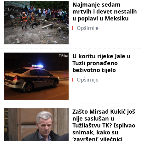
Najmanje sedam
mrtvih i devet nestalih
u poplavi u Meksiku
Opširnije
U koritu rijeke Jale u
Tuzli pronađeno
beživotno tijelo
Opširnije
Zašto Mirsad Kukić još
nije saslušan u
Tužilaštvu TK? Isplivao
snimak, kako su
‘završeni’ vijećnici