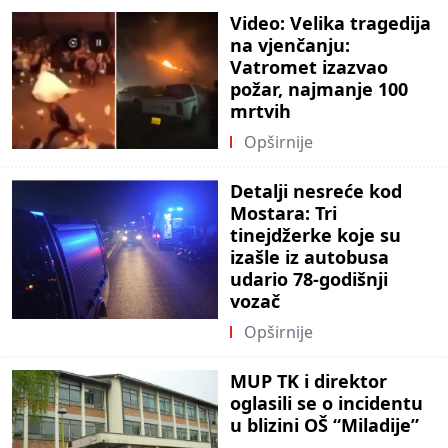
Video: Velika tragedija
na vjenčanju:
Vatromet izazvao
požar, najmanje 100
mrtvih
Opširnije
Detalji nesreće kod
Mostara: Tri
tinejdžerke koje su
izašle iz autobusa
udario 78-godišnji
vozač
Opširnije
MUP TK i direktor
oglasili se o incidentu
u blizini OŠ “Miladije”