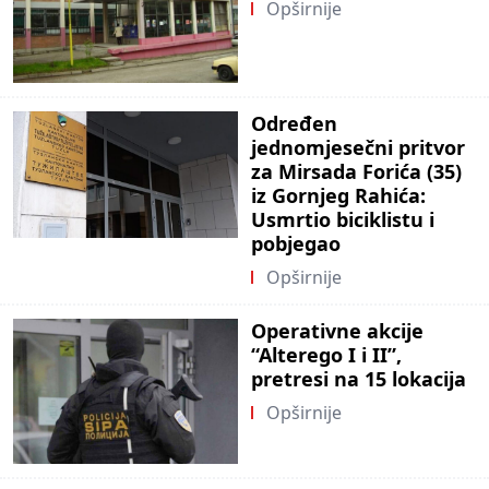
Opširnije
Određen
jednomjesečni pritvor
za Mirsada Forića (35)
iz Gornjeg Rahića:
Usmrtio biciklistu i
pobjegao
Opširnije
Operativne akcije
“Alterego I i II”,
pretresi na 15 lokacija
Opširnije