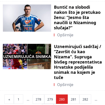
Buntić na slobodi
nakon što je pretukao
ženu: “Jesmo šta
naučili iz Nizaminog
slučaja?”
Opširnije
Uznemirujući sadržaj /
“Završit ću kao
Nizama”. Supruga
bivšeg reprezentativca
Hrvatske podijelila
snimak na kojem je
tuče
Opširnije
Posts
«
1
…
278
279
280
281
282
…
pagination