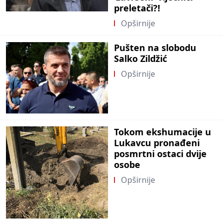
preletači?!
Opširnije
Pušten na slobodu
Salko Zildžić
Opširnije
Tokom ekshumacije u
Lukavcu pronađeni
posmrtni ostaci dvije
osobe
Opširnije