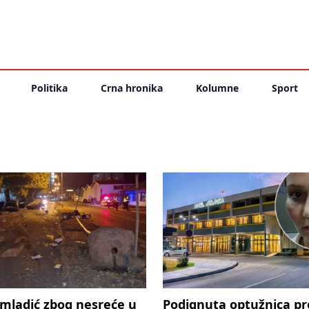
Politika
Crna hronika
Kolumne
Sport
mladić zbog nesreće u
Podignuta optužnica pr