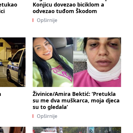
retukao
Konjicu dovezao biciklom a
ci
odvezao tuđom Škodom
Opširnije
n
Živinice/Amira Bektić: ‘Pretukla
su me dva muškarca, moja djeca
su to gledala’
Opširnije