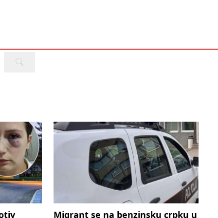
otiv
Migrant se na benzinsku crpku u