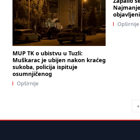
Zapalio se
Najmanje
objavljen
Opširnije
MUP TK o ubistvu u Tuzli:
Muškarac je ubijen nakon kraćeg
sukoba, policija ispituje
osumnjičenog
Opširnije
Pos
«
pag