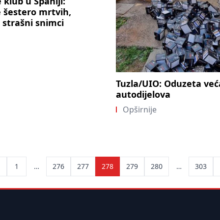
 klub u Španiji:
 šestero mrtvih,
i strašni snimci
Tuzla/UIO: Oduzeta veća
autodijelova
Opširnije
ts
1
…
276
277
278
279
280
…
303
ination