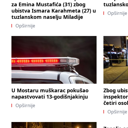
za Emina Mustafića (31) zbog
tuzlansk
ubistva Ismara Karahmeta (27) u
Opširnije
tuzlanskom naselju Miladije
Opširnije
U Mostaru muškarac pokušao
Zbog ubis
napastvovati 13-godišnjakinju
inspektor
četiri os
Opširnije
Opširnije