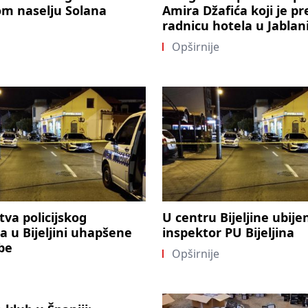
om naselju Solana
Amira Džafića koji je p
radnicu hotela u Jablani
Opširnije
tva policijskog
U centru Bijeljine ubije
a u Bijeljini uhapšene
inspektor PU Bijeljina
obe
Opširnije