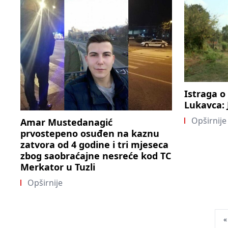
Istraga o
Lukavca: 
Opširnije
Amar Mustedanagić
prvostepeno osuđen na kaznu
zatvora od 4 godine i tri mjeseca
zbog saobraćajne nesreće kod TC
Merkator u Tuzli
Opširnije
Pos
«
pag