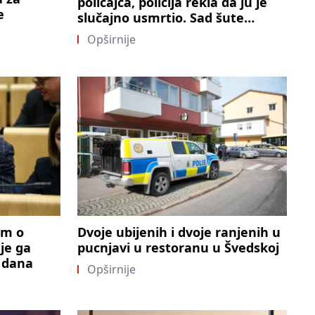
policajca, policija rekla da ju je
e
slučajno usmrtio. Sad šute…
Opširnije
um o
Dvoje ubijenih i dvoje ranjenih u
je ga
pucnjavi u restoranu u Švedskoj
u dana
Opširnije