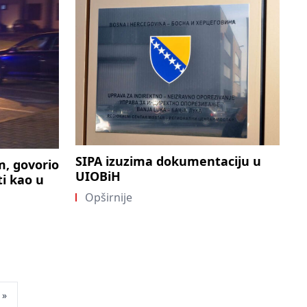
SIPA izuzima dokumentaciju u
m, govorio
UIOBiH
ti kao u
Opširnije
»