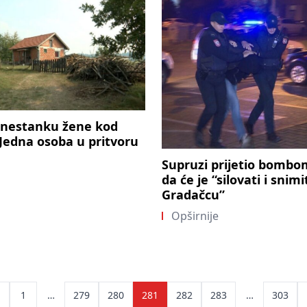
 nestanku žene kod
Jedna osoba u pritvoru
Supruzi prijetio bombo
da će je “silovati i snimi
Gradačcu”
Opširnije
ts
1
…
279
280
281
282
283
…
303
ination