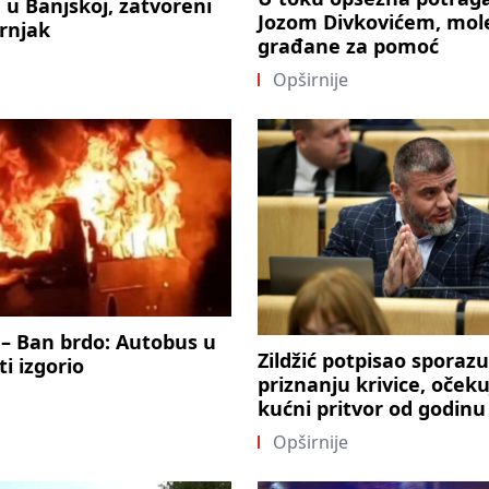
u Banjskoj, zatvoreni
Jozom Divkovićem, mol
Brnjak
građane za pomoć
Opširnije
 – Ban brdo: Autobus u
Zildžić potpisao sporaz
i izgorio
priznanju krivice, očeku
kućni pritvor od godin
Opširnije