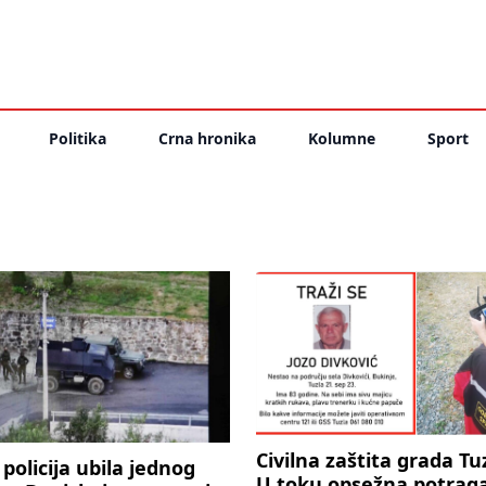
Politika
Crna hronika
Kolumne
Sport
Civilna zaštita grada Tuz
policija ubila jednog
U toku opsežna potrag