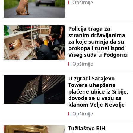
Opširnije
Policija traga za
stranim državljanima
za koje sumnja da su
prokopali tunel ispod
Višeg suda u Podgorici
Opširnije
U zgradi Sarajevo
Towera uhapšene
plaćene ubice iz Srbije,
dovode se u vezu sa
klanom Velje Nevolje
Opširnije
Tužilaštvo BiH