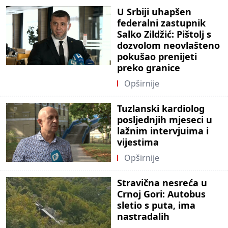
U Srbiji uhapšen
federalni zastupnik
Salko Zildžić: Pištolj s
dozvolom neovlašteno
pokušao prenijeti
preko granice
Opširnije
Tuzlanski kardiolog
posljednjih mjeseci u
lažnim intervjuima i
vijestima
Opširnije
Stravična nesreća u
Crnoj Gori: Autobus
sletio s puta, ima
nastradalih