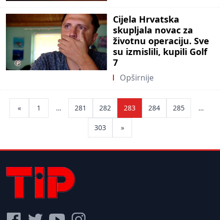
Cijela Hrvatska
skupljala novac za
životnu operaciju. Sve
su izmislili, kupili Golf
7
Opširnije
Posts
«
1
…
281
282
283
284
285
…
pagination
303
»