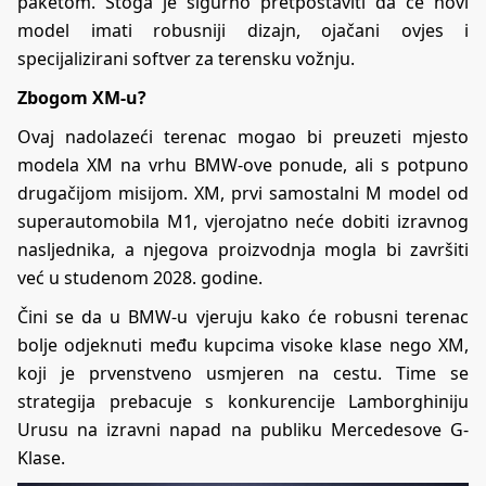
paketom. Stoga je sigurno pretpostaviti da će novi
model imati robusniji dizajn, ojačani ovjes i
specijalizirani softver za terensku vožnju.
Zbogom XM-u?
Ovaj nadolazeći terenac mogao bi preuzeti mjesto
modela XM na vrhu BMW-ove ponude, ali s potpuno
drugačijom misijom. XM, prvi samostalni M model od
superautomobila M1, vjerojatno neće dobiti izravnog
nasljednika, a njegova proizvodnja mogla bi završiti
već u studenom 2028. godine.
Čini se da u BMW-u vjeruju kako će robusni terenac
bolje odjeknuti među kupcima visoke klase nego XM,
koji je prvenstveno usmjeren na cestu. Time se
strategija prebacuje s konkurencije Lamborghiniju
Urusu na izravni napad na publiku Mercedesove G-
Klase.