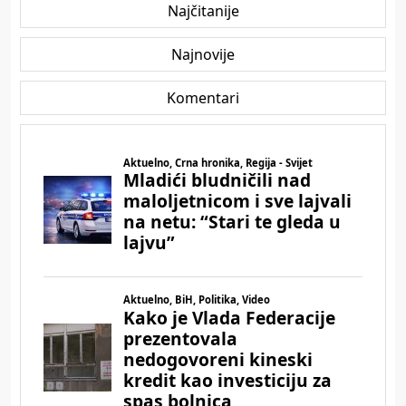
Najčitanije
Najnovije
Komentari