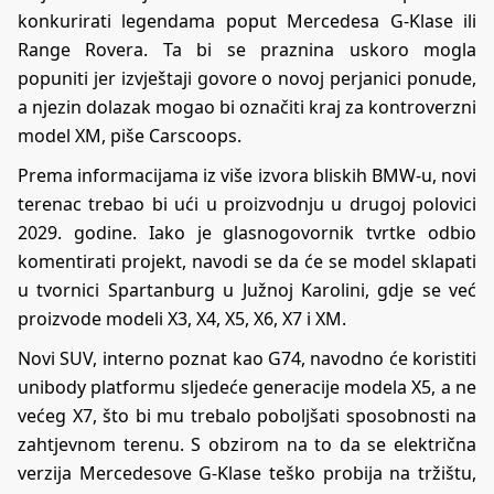
konkurirati legendama poput Mercedesa G-Klase ili
Range Rovera. Ta bi se praznina uskoro mogla
popuniti jer izvještaji govore o novoj perjanici ponude,
a njezin dolazak mogao bi označiti kraj za kontroverzni
model XM, piše
Carscoops
.
Prema informacijama iz više izvora bliskih BMW-u, novi
terenac trebao bi ući u proizvodnju u drugoj polovici
2029. godine. Iako je glasnogovornik tvrtke odbio
komentirati projekt, navodi se da će se model sklapati
u tvornici Spartanburg u Južnoj Karolini, gdje se već
proizvode modeli X3, X4, X5, X6, X7 i XM.
Novi SUV, interno poznat kao G74, navodno će koristiti
unibody platformu sljedeće generacije modela X5, a ne
većeg X7, što bi mu trebalo poboljšati sposobnosti na
zahtjevnom terenu. S obzirom na to da se električna
verzija Mercedesove G-Klase teško probija na tržištu,