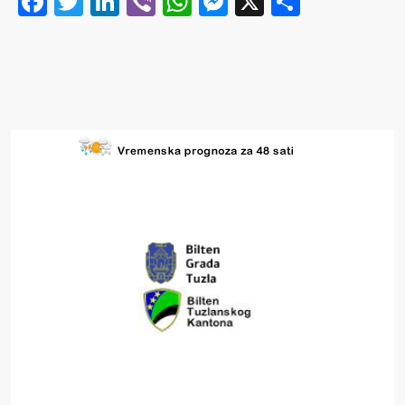
Facebook
Twitter
LinkedIn
Viber
WhatsApp
Messenger
X
Share