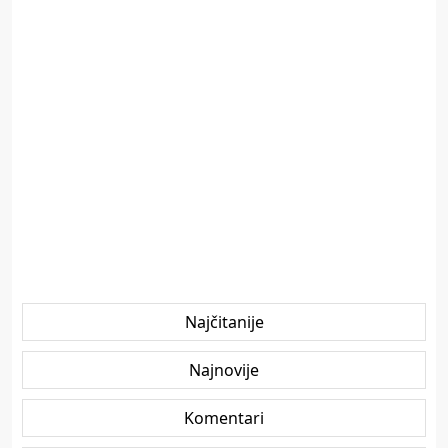
Najčitanije
Najnovije
Komentari