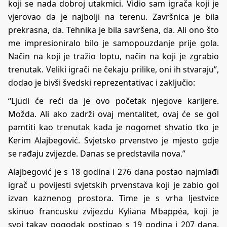
koji se nada dobroj utakmici. Vidio sam igrača koji je
vjerovao da je najbolji na terenu. Završnica je bila
prekrasna, da. Tehnika je bila savršena, da. Ali ono što
me impresioniralo bilo je samopouzdanje prije gola.
Način na koji je tražio loptu, način na koji je zgrabio
trenutak. Veliki igrači ne čekaju prilike, oni ih stvaraju”,
dodao je bivši švedski reprezentativac i zaključio:
“Ljudi će reći da je ovo početak njegove karijere.
Možda. Ali ako zadrži ovaj mentalitet, ovaj će se gol
pamtiti kao trenutak kada je nogomet shvatio tko je
Kerim Alajbegović. Svjetsko prvenstvo je mjesto gdje
se rađaju zvijezde. Danas se predstavila nova.”
Alajbegović je s 18 godina i 276 dana postao najmlađi
igrač u povijesti svjetskih prvenstava koji je zabio gol
izvan kaznenog prostora. Time je s vrha ljestvice
skinuo francusku zvijezdu Kyliana Mbappéa, koji je
svoj takav pogodak postigao s 19 godina i 207 dana.