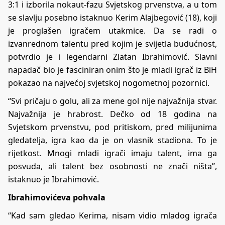
3:1 i izborila nokaut-fazu Svjetskog prvenstva, a u tom
se slavlju posebno istaknuo Kerim Alajbegović (18), koji
je proglašen igračem utakmice. Da se radi o
izvanrednom talentu pred kojim je svijetla budućnost,
potvrdio je i legendarni Zlatan Ibrahimović. Slavni
napadač bio je fasciniran onim što je mladi igrač iz BiH
pokazao na najvećoj svjetskoj nogometnoj pozornici.
“Svi pričaju o golu, ali za mene gol nije najvažnija stvar.
Najvažnija je hrabrost. Dečko od 18 godina na
Svjetskom prvenstvu, pod pritiskom, pred milijunima
gledatelja, igra kao da je on vlasnik stadiona. To je
rijetkost. Mnogi mladi igrači imaju talent, ima ga
posvuda, ali talent bez osobnosti ne znači ništa”,
istaknuo je Ibrahimović.
Ibrahimovićeva pohvala
“Kad sam gledao Kerima, nisam vidio mladog igrača