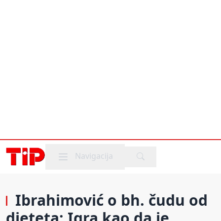
Mobile menu
Navigacija
Ibrahimović o bh. čudu od
djeteta: Igra kao da je