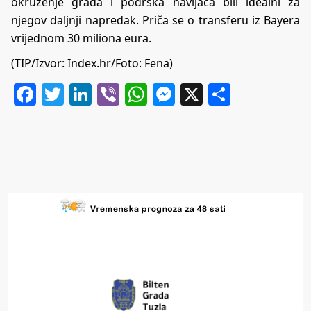
okruženje grada i podrška navijača bili idealni za
njegov daljnji napredak. Priča se o transferu iz Bayera
vrijednom 30 miliona eura.
(TIP/Izvor: Index.hr/Foto: Fena)
Facebook
Twitter
LinkedIn
Viber
WhatsApp
Messenger
X
Share