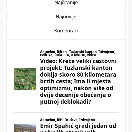
Najčitanije
Najnovije
Komentari