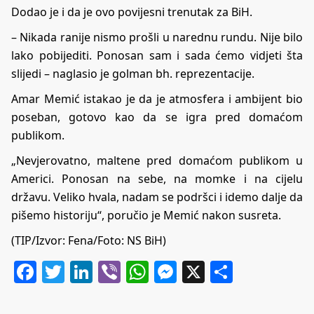
Dodao je i da je ovo povijesni trenutak za BiH.
– Nikada ranije nismo prošli u narednu rundu. Nije bilo
lako pobijediti. Ponosan sam i sada ćemo vidjeti šta
slijedi – naglasio je golman bh. reprezentacije.
Amar Memić istakao je da je atmosfera i ambijent bio
poseban, gotovo kao da se igra pred domaćom
publikom.
„Nevjerovatno, maltene pred domaćom publikom u
Americi. Ponosan na sebe, na momke i na cijelu
državu. Veliko hvala, nadam se podršci i idemo dalje da
pišemo historiju“, poručio je Memić nakon susreta.
(TIP/Izvor: Fena/Foto: NS BiH)
Facebook
Twitter
LinkedIn
Viber
WhatsApp
Messenger
X
Share