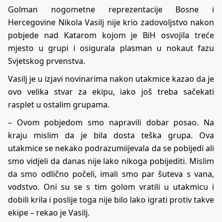
Golman nogometne reprezentacije Bosne i
Hercegovine Nikola Vasilj nije krio zadovoljstvo nakon
pobjede nad Katarom kojom je BiH osvojila treće
mjesto u grupi i osigurala plasman u nokaut fazu
Svjetskog prvenstva.
Vasilj je u izjavi novinarima nakon utakmice kazao da je
ovo velika stvar za ekipu, iako još treba sačekati
rasplet u ostalim grupama.
– Ovom pobjedom smo napravili dobar posao. Na
kraju mislim da je bila dosta teška grupa. Ova
utakmice se nekako podrazumiijevala da se pobijedi ali
smo vidjeli da danas nije lako nikoga pobijediti. Mislim
da smo odlično počeli, imali smo par šuteva s vana,
vodstvo. Oni su se s tim golom vratili u utakmicu i
dobili krila i poslije toga nije bilo lako igrati protiv takve
ekipe – rekao je Vasilj.