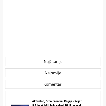
Najčitanije
Najnovije
Komentari