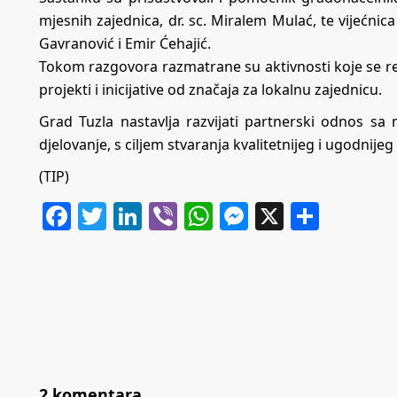
mjesnih zajednica, dr. sc. Miralem Mulać, te vijećnica
Gavranović i Emir Ćehajić.
Tokom razgovora razmatrane su aktivnosti koje se rea
projekti i inicijative od značaja za lokalnu zajednicu.
Grad Tuzla nastavlja razvijati partnerski odnos sa
djelovanje, s ciljem stvaranja kvalitetnijeg i ugodnije
(TIP)
Facebook
Twitter
LinkedIn
Viber
WhatsApp
Messenger
X
Share
2 komentara