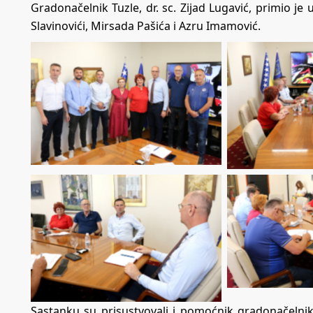
Gradonačelnik Tuzle, dr. sc. Zijad Lugavić, primio j
Slavinovići, Mirsada Pašića i Azru Imamović.
Sastanku su prisustvovali i pomoćnik gradonačelni