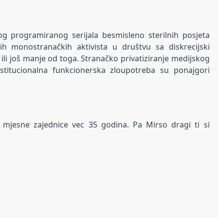
og programiranog serijala besmisleno sterilnih posjeta
 monostranačkih aktivista u društvu sa diskrecijski
ili još manje od toga. Stranačko privatiziranje medijskog
nstitucionalna funkcionerska zloupotreba su ponajgori
 mjesne zajednice vec 35 godina. Pa Mirso dragi ti si