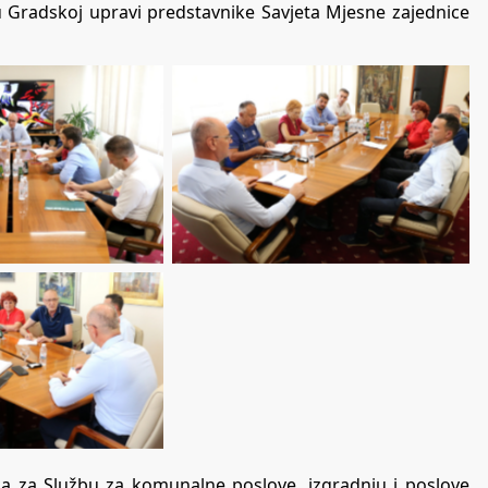
e u Gradskoj upravi predstavnike Savjeta Mjesne zajednice
ka za Službu za komunalne poslove, izgradnju i poslove