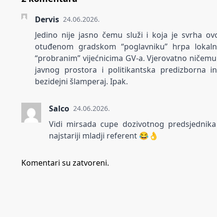
Dervis
24.06.2026.
Jedino nije jasno čemu služi i koja je svrha ov
otuđenom gradskom “poglavniku” hrpa lokalnih
“probranim” vijećnicima GV-a. Vjerovatno ničemu 
javnog prostora i politikantska predizborna i
bezidejni šlamperaj. Ipak.
Salco
24.06.2026.
Vidi mirsada cupe dozivotnog predsjednika
najstariji mladji referent 😂👌
Komentari su zatvoreni.