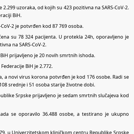
je 2.299 uzoraka, od kojih su 423 pozitivna na SARS-CoV-2.
aciji BiH.
-CoV-2 je potvrđen kod 87 769 osoba.
čena su 78 324 pacijenta. U protekla 24h, oporavljeno je
itivna na SARS-CoV-2.
BiH prijavljeno je 20 novih smrtnih ishoda.
ederacije BiH je 2.772.
ka, a novi virus korona potvrđen je kod 176 osobe. Radi se
08 srednje i 51 osoba starije životne dobi.
publike Srpske prijavljeno je sedam smrtnih slučajeva kod
sada se oporavilo 36.488 osobe, a testirano je ukupno
579, u Univerzitetskom kliničkom centru Republike Srpske