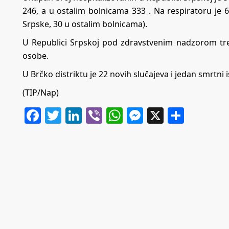
246, a u ostalim bolnicama 333 . Na respiratoru je 
Srpske, 30 u ostalim bolnicama).
U Republici Srpskoj pod zdravstvenim nadzorom tre
osobe.
U Brčko distriktu je 22 novih slučajeva i jedan smrtni 
(TIP/Nap)
Facebook
Twitter
LinkedIn
Viber
WhatsApp
Messenger
X
Share