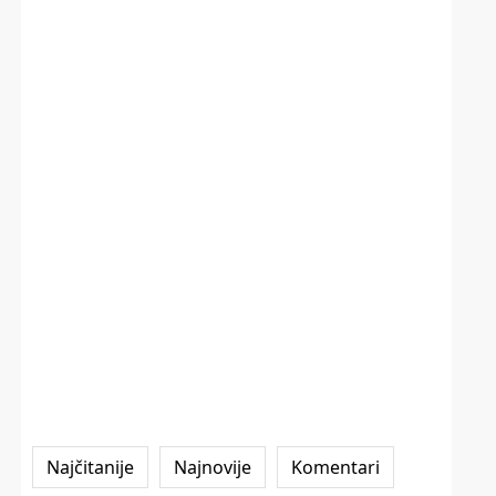
Najčitanije
Najnovije
Komentari