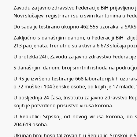
Zavodu za javno zdravstvo Federacije BiH prijavljeno 
Novi slučajevi registrirani su u svim kantonima u Feder
Do sada je testirano ukupno 462 555 uzoraka, a SARS
Zaključno s današnjim danom, u Federaciji BiH izlije
213 pacijenata. Trenutno su aktivna 6 673 slučaja poz
U protekla 24h, Zavodu za javno zdravstvo Federacije 
S današnjim danom, broj smrtnih ishoda na području F
U RS je izvršeno testiranje 668 laboratorijskih uzora
o 72 muške i 104 ženske osobe, od kojih je 17 mlađe, 1
U posljednja 24 časa, Institutu za javno zdravstvo Re
kojih je potvrđeno prisustvo virusa korona.
U Republici Srpskoj, od novog virusa korona, do 
204.619 osoba.
Ukupan broj hospitalizovanih u Republici Srpskoj je 