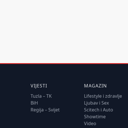
VIJESTI
MAGAZIN
Tuzla – TK
Lifestyle i zdravlje
BiH
Ljubav i Sex
Regija – Svijet
Scitech i Auto
Showtime
Video