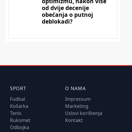
SPORT
O NAMA
Fudbal
Impressum
Košarka
Marketing
Tenis
Uslovi korištenja
Rukomet
Kontakt
Odbojka