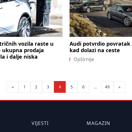
tričnih vozila raste u
Audi potvrdio povratak 
e ukupna prodaja
kad dolazi na ceste
a i dalje niska
Opširnije
Posts
«
1
2
3
4
5
6
…
49
»
pagination
VIJESTI
MAGAZIN