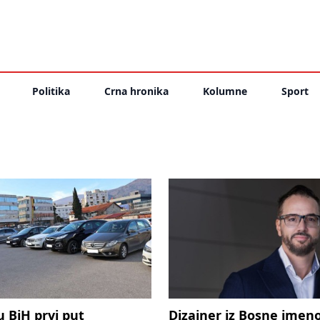
Politika
Crna hronika
Kolumne
Sport
 BiH prvi put
Dizajner iz Bosne imen