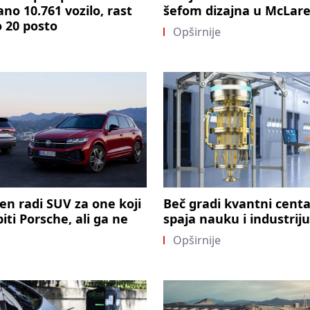
ano 10.761 vozilo, rast
šefom dizajna u McLar
 20 posto
Opširnije
n radi SUV za one koji
Beč gradi kvantni centa
ti Porsche, ali ga ne
spaja nauku i industriju
Opširnije