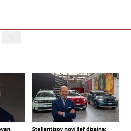
ovan
Stellantisov novi šef dizajna: