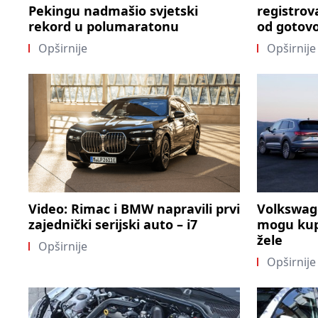
Pekingu nadmašio svjetski
registrov
rekord u polumaratonu
od gotovo
Opširnije
Opširnije
Video: Rimac i BMW napravili prvi
Volkswage
zajednički serijski auto – i7
mogu kupi
žele
Opširnije
Opširnije