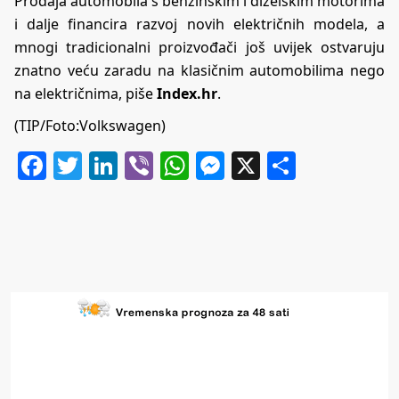
Prodaja automobila s benzinskim i dizelskim motorima
i dalje financira razvoj novih električnih modela, a
mnogi tradicionalni proizvođači još uvijek ostvaruju
znatno veću zaradu na klasičnim automobilima nego
na električnima, piše
Index.hr
.
(TIP/Foto:Volkswagen)
Facebook
Twitter
LinkedIn
Viber
WhatsApp
Messenger
X
Share