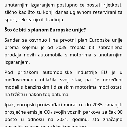
unutarnjim izgaranjem postupno će postati rijetkost,
slično kao što su konji danas uglavnom rezervirani za
sport, rekreaciju ili tradiciju.
Što će biti s planom Europske unije?
Sander se osvrnuo i na prvotni plan Europske unije
prema kojemu je od 2035. trebala biti zabranjena
prodaja novih automobila s motorima s unutarnjim
izgaranjem.
Pod pritiskom automobilske industrije EU je u
međuvremenu ublažila svoj stav, pa će određeni
modeli s benzinskim i dizelskim motorima moći ostati
na tržištu i nakon tog datuma.
Ipak, europski proizvođači morat će do 2035. smanjiti
prosječne emisije CO₂ svojih voznih parkova za čak 90
posto u odnosu na 2021. godinu, što značajno
ograničava prostor za klasične motore.