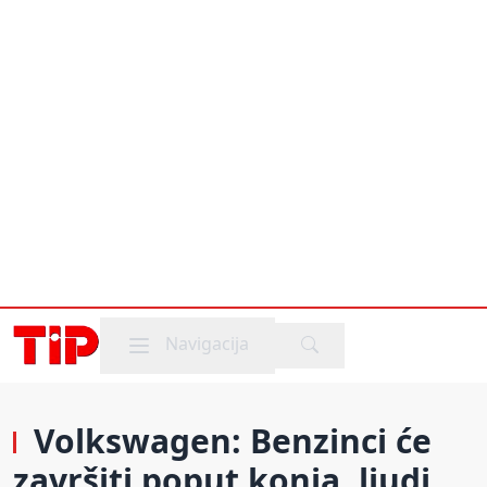
Mobile menu
Navigacija
Volkswagen: Benzinci će
završiti poput konja, ljudi