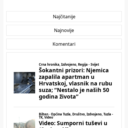
Najčitanije
Najnovije
Komentari