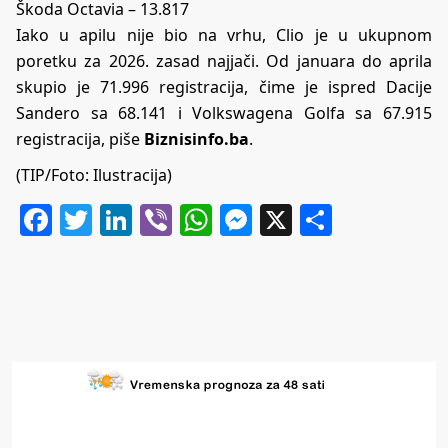
Škoda Octavia – 13.817
Iako u apilu nije bio na vrhu, Clio je u ukupnom
poretku za 2026. zasad najjači. Od januara do aprila
skupio je 71.996 registracija, čime je ispred Dacije
Sandero sa 68.141 i Volkswagena Golfa sa 67.915
registracija, piše
Biznisinfo.ba
.
(TIP/Foto: Ilustracija)
Facebook
Twitter
LinkedIn
Viber
WhatsApp
Messenger
X
Share