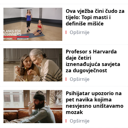
Ova vježba čini čudo za
tijelo: Topi masti i
definiše mišiće
Opširnije
Profesor s Harvarda
daje četiri
iznenađujuća savjeta
za dugovječnost
Opširnije
Psihijatar upozorio na
pet navika kojima
nesvjesno uništavamo
mozak
Opširnije