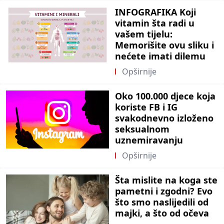
INFOGRAFIKA Koji
vitamin šta radi u
vašem tijelu:
Memorišite ovu sliku i
nećete imati dilemu
Opširnije
Oko 100.000 djece koja
koriste FB i IG
svakodnevno izloženo
seksualnom
uznemiravanju
Opširnije
Šta mislite na koga ste
pametni i zgodni? Evo
što smo naslijedili od
majki, a što od očeva