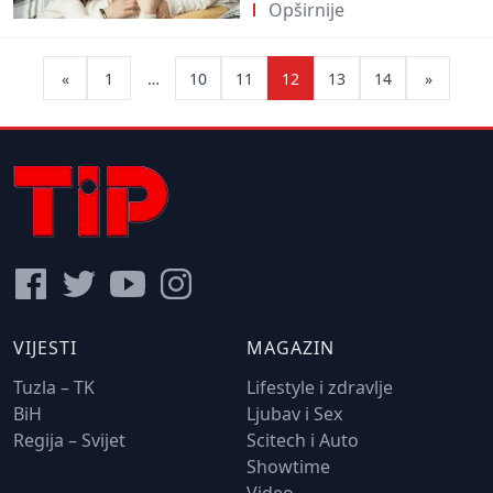
Opširnije
Posts
«
1
…
10
11
12
13
14
»
pagination
VIJESTI
MAGAZIN
Tuzla – TK
Lifestyle i zdravlje
BiH
Ljubav i Sex
Regija – Svijet
Scitech i Auto
Showtime