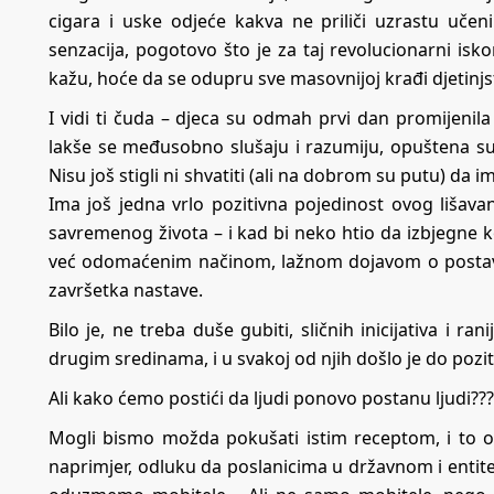
cigara i uske odjeće kakva ne priliči uzrastu uče
senzacija, pogotovo što je za taj revolucionarni isk
kažu, hoće da se odupru sve masovnijoj krađi djetinjs
I vidi ti čuda – djeca su odmah prvi dan promijeni
lakše se međusobno slušaju i razumiju, opuštena su
Nisu još stigli ni shvatiti (ali na dobrom su putu) da 
Ima još jedna vrlo pozitivna pojedinost ovog lišava
savremenog života – i kad bi neko htio da izbjegne k
već odomaćenim načinom, lažnom dojavom o postav
završetka nastave.
Bilo je, ne treba duše gubiti, sličnih inicijativa i r
drugim sredinama, i u svakoj od njih došlo je do poz
Ali kako ćemo postići da ljudi ponovo postanu ljudi??
Mogli bismo možda pokušati istim receptom, i to o
naprimjer, odluku da poslanicima u državnom i enti