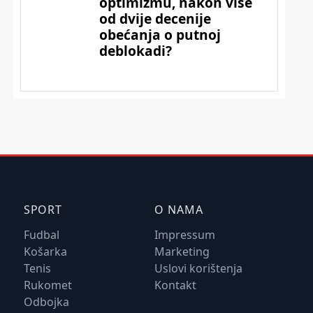
SPORT
O NAMA
Fudbal
Impressum
Košarka
Marketing
Tenis
Uslovi korištenja
Rukomet
Kontakt
Odbojka