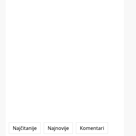
Najčitanije
Najnovije
Komentari