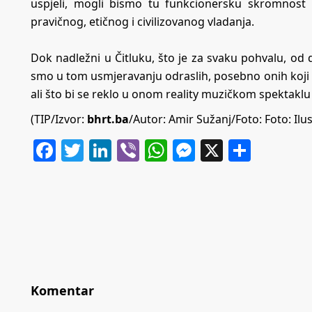
uspjeli, mogli bismo tu funkcionersku skromnost 
pravičnog, etičnog i civilizovanog vladanja.
Dok nadležni u Čitluku, što je za svaku pohvalu, od d
smo u tom usmjeravanju odraslih, posebno onih koji su i
ali što bi se reklo u onom reality muzičkom spektaklu
(TIP/Izvor:
bhrt.ba
/Autor: Amir Sužanj/Foto: Foto: Ilu
Facebook
Twitter
LinkedIn
Viber
WhatsApp
Messenger
X
Share
Komentar