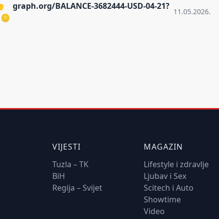
👆 graph.org/BALANCE-3682444-USD-04-21?
11.05.2026.
🪙
VIJESTI
MAGAZIN
Tuzla – TK
Lifestyle i zdravlje
BiH
Ljubav i Sex
Regija – Svijet
Scitech i Auto
Showtime
Video