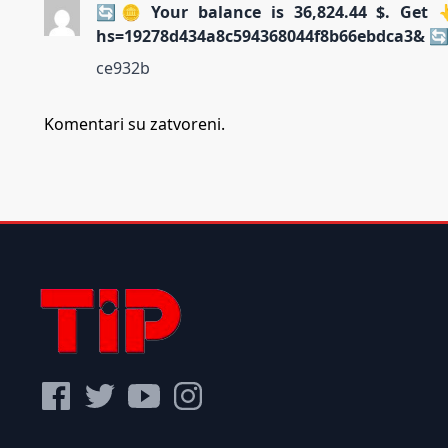
🔄🪙 Your balance is 36,824.44 $. Get 
hs=19278d434a8c594368044f8b66ebdca3& 
ce932b
Komentari su zatvoreni.