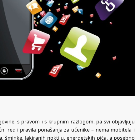
govine, s pravom i s krupnim razlogom, pa svi objavljuju
ćni red i pravila ponašanja za učenike – nema mobitela i
a, šminke, lakiranih noktiju, energetskih pića, a posebno