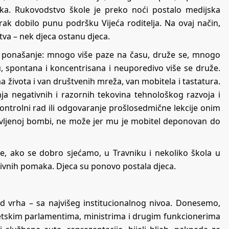
nika. Rukovodstvo škole je preko noći postalo medijska
orak dobilo punu podršku Vijeća roditelja. Na ovaj način,
tva – nek djeca ostanu djeca.
la ponašanje: mnogo više paze na času, druže se, mnogo
, spontana i koncentrisana i neuporedivo više se druže.
ima života i van društvenih mreža, van mobitela i tastatura.
nja negativnih i razornih tekovina tehnološkog razvoja i
ontrolni rad ili odgovaranje prošlosedmične lekcije onim
ljenoj bombi, ne može jer mu je mobitel deponovan do
anije, ako se dobro sjećamo, u Travniku i nekoliko škola u
itivnih pomaka. Djeca su ponovo postala djeca.
?
d vrha – sa najvišeg institucionalnog nivoa. Donesemo,
tetskim parlamentima, ministrima i drugim funkcionerima