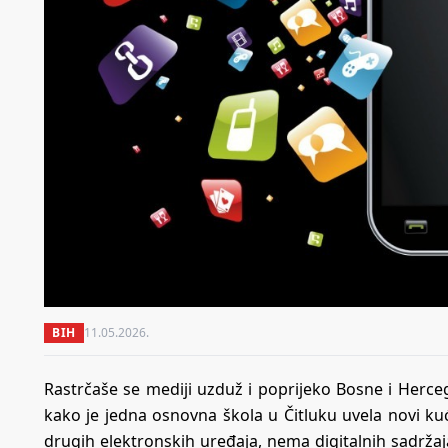
BIH
11.05.2026.
Rastrčaše se mediji uzduž i poprijeko Bosne i Herce
kako je jedna osnovna škola u Čitluku uvela novi ku
drugih elektronskih uređaja, nema digitalnih sadržaj