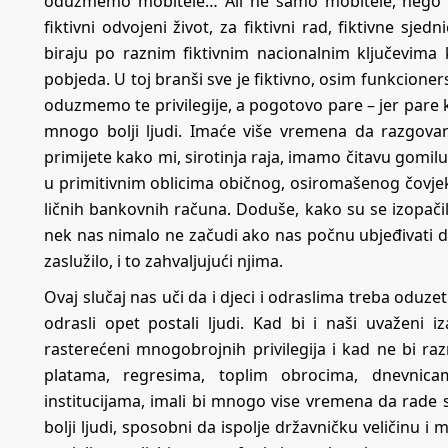
oduzmemo mobitele… Ali ne samo mobitele, nego i s
fiktivni odvojeni život, za fiktivni rad, fiktivne sje
biraju po raznim fiktivnim nacionalnim ključevima k
pobjeda. U toj branši sve je fiktivno, osim funkcioner
oduzmemo te privilegije, a pogotovo pare – jer pare k
mnogo bolji ljudi. Imaće više vremena da razgovar
primijete kako mi, sirotinja raja, imamo čitavu gomi
u primitivnim oblicima običnog, osiromašenog čovjeka,
ličnih bankovnih računa. Doduše, kako su se izopači
nek nas nimalo ne začudi ako nas počnu ubjeđivati da
zaslužilo, i to zahvaljujući njima.
Ovaj slučaj nas uči da i djeci i odraslima treba oduze
odrasli opet postali ljudi. Kad bi i naši uvaženi 
rasterećeni mnogobrojnih privilegija i kad ne bi raz
platama, regresima, toplim obrocima, dnevnic
institucijama, imali bi mnogo vise vremena da rade 
bolji ljudi, sposobni da ispolje državničku veličinu 