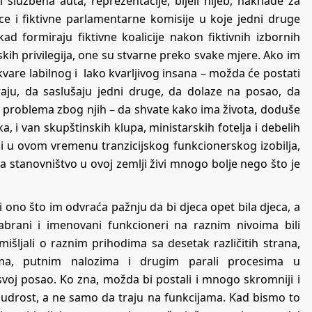
lužbena auta, reprezentacije, bijeli hljeb, naknade za
dnice i fiktivne parlamentarne komisije u koje jedni druge
ad formiraju fiktivne koalicije nakon fiktivnih izbornih
skih privilegija, one su stvarne preko svake mjere. Ako im
vare labilnog i lako kvarljivog insana – možda će postati
aju, da saslušaju jedni druge, da dolaze na posao, da
lu problema zbog njih – da shvate kako ima života, doduše
 i van skupštinskih klupa, ministarskih fotelja i debelih
li u ovom vremenu tranzicijskog funkcionerskog izobilja,
 stanovništvo u ovoj zemlji živi mnogo bolje nego što je
ti ono što im odvraća pažnju da bi djeca opet bila djeca, a
izabrani i imenovani funkcioneri na raznim nivoima bili
mišljali o raznim prihodima sa desetak različitih strana,
ama, putnim nalozima i drugim parali procesima u
svoj posao. Ko zna, možda bi postali i mnogo skromniji i
i mudrost, a ne samo da traju na funkcijama. Kad bismo to