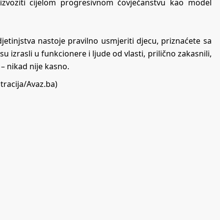
izvoziti cijelom progresivnom čovječanstvu kao model
jetinjstva nastoje pravilno usmjeriti djecu, priznaćete sa
zrasli u funkcionere i ljude od vlasti, prilično zakasnili,
 – nikad nije kasno.
stracija/Avaz.ba)