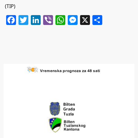
(TIP)
Facebook
Twitter
LinkedIn
Viber
WhatsApp
Messenger
X
Share