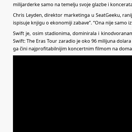
milijarderke samo na temelju svoje glazbe i koncerata
Chris Leyden, direktor marketinga u SeatGeeku, rani
ispisuje knjigu o ekonomiji zabave”. “Ona nije samo 
Swift je, osim stadionima, dominirala i kinodvoranam
Swift: The Eras Tour zaradio je oko 96 milijuna dola
ga čini najprofitabilnijim koncertnim filmom na dom