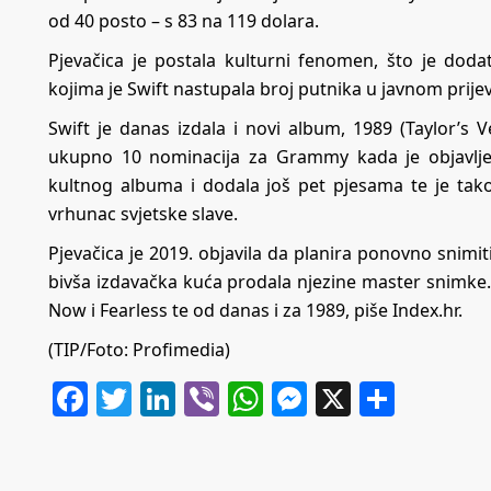
od 40 posto – s 83 na 119 dolara.
Pjevačica je postala kulturni fenomen, što je dod
kojima je Swift nastupala broj putnika u javnom prije
Swift je danas
izdala i novi album
, 1989 (Taylor’s 
ukupno 10 nominacija za Grammy kada je objavlje
kultnog albuma i dodala još pet pjesama te je tako
vrhunac svjetske slave.
Pjevačica je 2019. objavila da planira ponovno snimit
bivša izdavačka kuća prodala njezine master snimke.
Now i Fearless te od danas i za 1989, piše
Index.hr
.
(TIP/Foto: Profimedia)
Facebook
Twitter
LinkedIn
Viber
WhatsApp
Messenger
X
Share