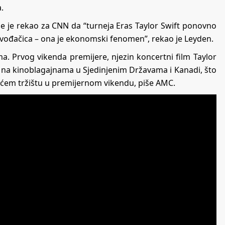
.
je je rekao za CNN da “turneja Eras Taylor Swift ponovno
izvođačica – ona je ekonomski fenomen”, rekao je Leyden.
a. Prvog vikenda premijere, njezin koncertni film Taylor
ra na kinoblagajnama u Sjedinjenim Državama i Kanadi, što
aćem tržištu u premijernom vikendu, piše AMC.