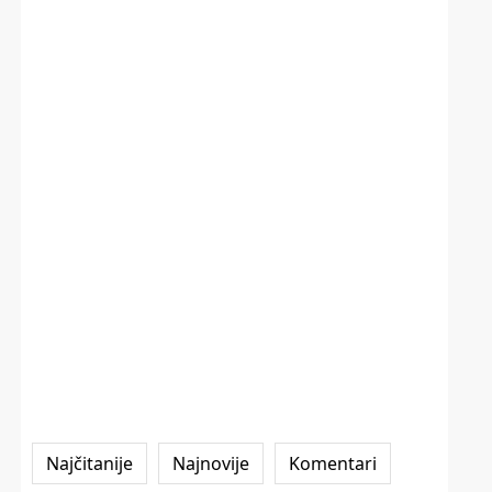
Najčitanije
Najnovije
Komentari