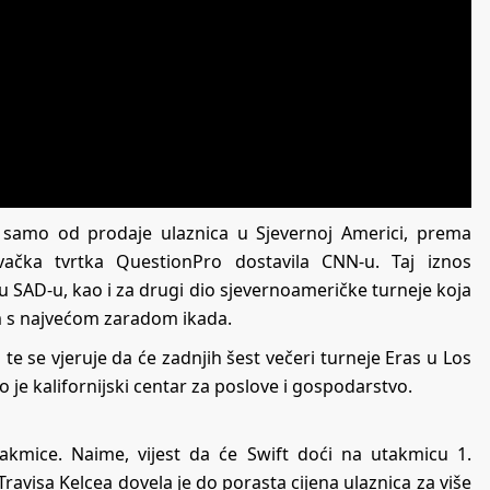
ra samo od prodaje ulaznica u Sjevernoj Americi, prema
ivačka tvrtka QuestionPro dostavila CNN-u. Taj iznos
u SAD-u, kao i za drugi dio sjevernoameričke turneje koja
jom s najvećom zaradom ikada.
te se vjeruje da će zadnjih šest večeri turneje Eras u Los
o je kalifornijski centar za poslove i gospodarstvo.
takmice. Naime, vijest da će Swift doći na utakmicu 1.
Travisa Kelcea dovela je do porasta cijena ulaznica za više