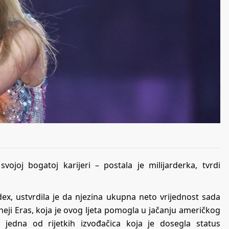
svojoj bogatoj karijeri – postala je milijarderka, tvrdi
dex, ustvrdila je da njezina ukupna neto vrijednost sada
rneji Eras, koja je ovog ljeta pomogla u jačanju američkog
 jedna od rijetkih izvođačica koja je dosegla status