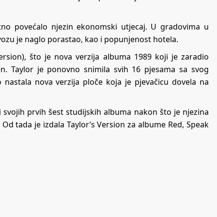
atno povećalo njezin ekonomski utjecaj. U gradovima u
vozu je naglo porastao, kao i popunjenost hotela.
Version), što je nova verzija albuma 1989 koji je zaradio
n. Taylor je ponovno snimila svih 16 pjesama sa svog
 nastala nova verzija ploče koja je pjevačicu dovela na
i svojih prvih šest studijskih albuma nakon što je njezina
 Od tada je izdala Taylor’s Version za albume Red, Speak