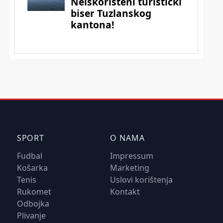
SPORT
O NAMA
Fudbal
Impressum
Košarka
Marketing
Tenis
Uslovi korištenja
Rukomet
Kontakt
Odbojka
Plivanje