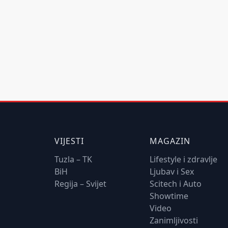
VIJESTI
MAGAZIN
Tuzla – TK
Lifestyle i zdravlje
BiH
Ljubav i Sex
Regija – Svijet
Scitech i Auto
Showtime
Video
Zanimljivosti