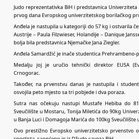
Judo reprezentativka BiH i predstavnica Univerziteta
prvog dana Evropskog univerzitetskog borilačkog prve
Anđela je nastupila u kategoriji do 57 kg i ostvarila
Austrije – Paula Filzwieser, Holandije – Danique Jan
bolja bila predstavnica Njemačke Jana Ziegler.
Anđela Samardžić je inače studentica Prehrambeno-po
Medalju joj je uručio tehnički direktor EUSA (Ev
Crnogorac.
Također, na prvenstvu danas je nastupila i student
osvojila peto mjesto sa tri pobjede i dva poraza.
Sutra nas očekuju nastupi Mustafe Hebiba do 81
Sveučilište u Mostaru, Tonija Miletića do 90kg Univer
u Banja Luci i Domagoja Marića do 100kg Sveučilište 
Ovo prestižno Evropsko univerzitetsko prvenstvo ok
sportista, saopćeno je iz Džudo saveza BiH.