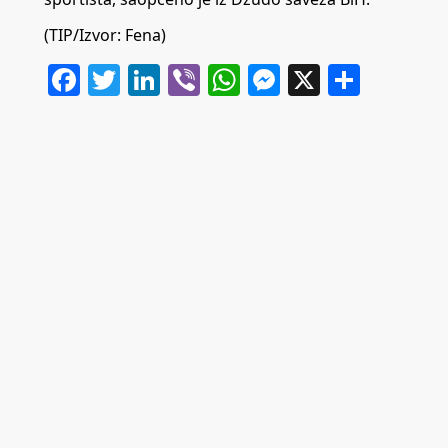
(TIP/Izvor: Fena)
Facebook
Twitter
LinkedIn
Viber
WhatsApp
Messenger
X
Share