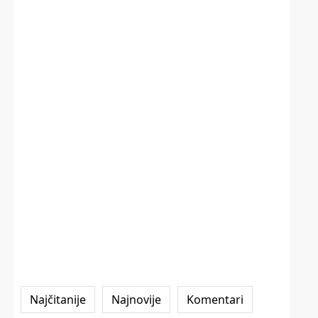
Najčitanije
Najnovije
Komentari