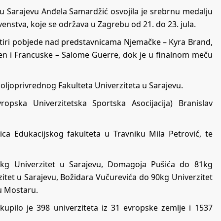
 u Sarajevu Anđela Samardžić osvojila je srebrnu medalju
nstva, koje se održava u Zagrebu od 21. do 23. jula.
 četiri pobjede nad predstavnicama Njemačke – Kyra Brand,
ssen i Francuske – Salome Guerre, dok je u finalnom meču
ljoprivrednog Fakulteta Univerziteta u Sarajevu.
ropska Univerzitetska Sportska Asocijacija) Branislav
ica Edukacijskog fakulteta u Travniku Mila Petrović, te
kg Univerzitet u Sarajevu, Domagoja Pušića do 81kg
zitet u Sarajevu, Božidara Vučurevića do 90kg Univerzitet
u Mostaru.
upilo je 398 univerziteta iz 31 evropske zemlje i 1537