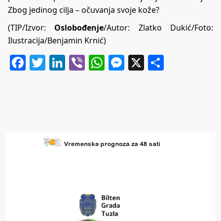
Zbog jedinog cilja – očuvanja svoje kože?
(TIP/Izvor:
Oslobođenje
/Autor: Zlatko Dukić/Foto:
Ilustracija/Benjamin Krnić)
Facebook
Twitter
LinkedIn
Viber
WhatsApp
Messenger
X
Share