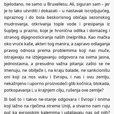
bjelodano, ne samo u Bruxellesu. Ali, siguran sam – jer
je to lako utvrditi i dokazati – u nastavak iscrpljujućeg,
ispraznog i do bola beskorisnog običaja sezonskog
mudrovanja, otkrivanja tople vode i presipanja iz
šupljeg u prazno, koje je hronična odlika i domaćeg i
stranog dijagnosticiranja naših (ne)prilika. Kao mačka
oko vruće kaše, akteri tog manira, a zapravo odlaganja
pravog odnosa prema problemima koji nas muče,
istrajavaju na izbjegavanju odgovora na svima jasna,
jednostavna, a presudno važna pitanja: zašto se ne
imenuju, ne obilježe i, na kraju balade, ne sankcionišu
oni koji za nos vuku i Evropu, i nas i ovu zemlju,
nekažnjeno i uporno proizvodeći glib kočnica, blokada,
potkopavanja i, u krajnjem cilju, rušenja ove zemlje?
Ili baš to i takvo ne-stanje odgovara i Evropi i onima
koji lažno na riječima streme Uniji, a stvarno nam ruju
put ka evropskim kalemima i udaljavaju nas od njih?