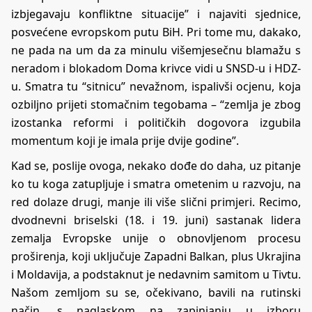
izbjegavaju konfliktne situacije” i najaviti sjednice,
posvećene evropskom putu BiH. Pri tome mu, dakako,
ne pada na um da za minulu višemjesečnu blamažu s
neradom i blokadom Doma krivce vidi u SNSD-u i HDZ-
u. Smatra tu “sitnicu” nevažnom, ispalivši ocjenu, koja
ozbiljno prijeti stomačnim tegobama – “zemlja je zbog
izostanka reformi i političkih dogovora izgubila
momentum koji je imala prije dvije godine”.
Kad se, poslije ovoga, nekako dođe do daha, uz pitanje
ko tu koga zatupljuje i smatra ometenim u razvoju, na
red dolaze drugi, manje ili više slični primjeri. Recimo,
dvodnevni briselski (18. i 19. juni) sastanak lidera
zemalja Evropske unije o obnovljenom procesu
proširenja, koji uključuje Zapadni Balkan, plus Ukrajina
i Moldavija, a podstaknut je nedavnim samitom u Tivtu.
Našom zemljom su se, očekivano, bavili na rutinski
način, s naglaskom na zapinjanju u izboru