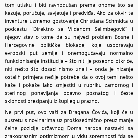
tom utisku i biti ravnodušan prema onome što se
kazuje, poručuje, savjetuje i predviđa. Ako za okvir te
inventure uzmemo gostovanje Christiana Schmidta u
podcastu “Direktno sa Vildanom Selimbegović” i
njegov stav o tome da su najveći problem Bosne i
Hercegovine političke blokade, koje usporavaju
evropski put zemlje i onemogućavaju normalno
funkcionisanje institucija – što niti je posebno otkriće,
niti nešto što dosad nismo znali – onda je nizanje
ostalih primjera nečije potrebe da o ovoj temi nešto
kaže i pokaže lako smjestiti u rubriku zamornog i
sterilnog ponavljanja odavno poznatog i česte
sklonosti presipanju iz šupljeg u prazno.
Ne prvi put, ovo važi za Dragana Čovića, koji će u
susretu s novinarima uz prošlosedmično preuzimanje
čelne pozicije državnog Doma naroda nastaviti sa
zrakopraznim optimizmom u vidu spremnosti “da se