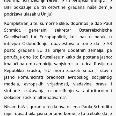
dvorima: istraživanje Direkcije za evropske integracije
BiH pokazuje da tri četvrtine građana naše zemlje
podržava ulazak u Uniju).
Kompletiranju te, sumorne slike, doprinos je dao Paul
Schmidt, generalni sekretar Osterreischische
Gesellschaft fur Europapolitik, koji nas u petak, u
intevjuu Oslobođenju, obavještava o tome da je 53
posto građana EU za prijem dodatnih zemalja, pa
poručuje ono što Bruxellesu nikako da postane jasno:
imajući na umu ambicije vanjskih sila i uticaj Rusije na
Republiku Srpsku, “EU mora zauzeti snažniji stav i
jasno komunicirati prednost evropskog socijalnog
modela, evropskih vrijednosti, vladavine prava i
slobode izražavanja, u poređenju sa autoritarnim i
izolacionističkim alternativama”.
Nisam baš siguran u to da ova ocjena Paula Schmdita
nije i dosad bila jasna onome kome je to trebalo da je