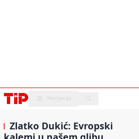
Mobile menu
Navigacija
Zlatko Dukić: Evropski
kalemi u našem glibu