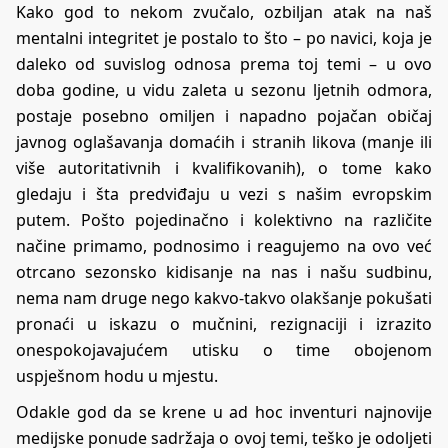
Kako god to nekom zvučalo, ozbiljan atak na naš
mentalni integritet je postalo to što – po navici, koja je
daleko od suvislog odnosa prema toj temi – u ovo
doba godine, u vidu zaleta u sezonu ljetnih odmora,
postaje posebno omiljen i napadno pojačan običaj
javnog oglašavanja domaćih i stranih likova (manje ili
više autoritativnih i kvalifikovanih), o tome kako
gledaju i šta predviđaju u vezi s našim evropskim
putem. Pošto pojedinačno i kolektivno na različite
načine primamo, podnosimo i reagujemo na ovo već
otrcano sezonsko kidisanje na nas i našu sudbinu,
nema nam druge nego kakvo-takvo olakšanje pokušati
pronaći u iskazu o mučnini, rezignaciji i izrazito
onespokojavajućem utisku o time obojenom
uspješnom hodu u mjestu.
Odakle god da se krene u ad hoc inventuri najnovije
medijske ponude sadržaja o ovoj temi, teško je odoljeti