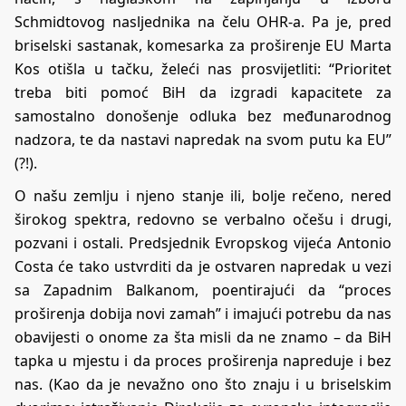
Schmidtovog nasljednika na čelu OHR-a. Pa je, pred
briselski sastanak, komesarka za proširenje EU Marta
Kos otišla u tačku, želeći nas prosvijetliti: “Prioritet
treba biti pomoć BiH da izgradi kapacitete za
samostalno donošenje odluka bez međunarodnog
nadzora, te da nastavi napredak na svom putu ka EU”
(?!).
O našu zemlju i njeno stanje ili, bolje rečeno, nered
širokog spektra, redovno se verbalno očešu i drugi,
pozvani i ostali. Predsjednik Evropskog vijeća Antonio
Costa će tako ustvrditi da je ostvaren napredak u vezi
sa Zapadnim Balkanom, poentirajući da “proces
proširenja dobija novi zamah” i imajući potrebu da nas
obavijesti o onome za šta misli da ne znamo – da BiH
tapka u mjestu i da proces proširenja napreduje i bez
nas. (Kao da je nevažno ono što znaju i u briselskim