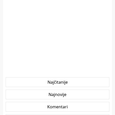
Najčitanije
Najnovije
Komentari