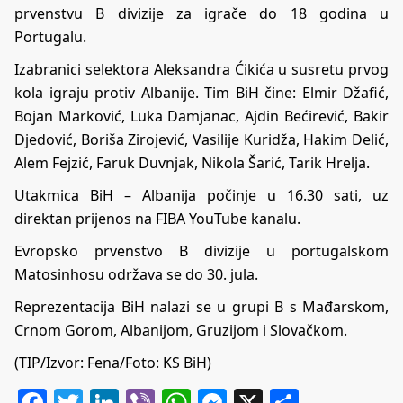
prvenstvu B divizije za igrače do 18 godina u
Portugalu.
Izabranici selektora Aleksandra Ćikića u susretu prvog
kola igraju protiv Albanije. Tim BiH čine: Elmir Džafić,
Bojan Marković, Luka Damjanac, Ajdin Bećirević, Bakir
Djedović, Boriša Zirojević, Vasilije Kuridža, Hakim Delić,
Alem Fejzić, Faruk Duvnjak, Nikola Šarić, Tarik Hrelja.
Utakmica BiH – Albanija počinje u 16.30 sati, uz
direktan prijenos na
FIBA YouTube kanalu
.
Evropsko prvenstvo B divizije u portugalskom
Matosinhosu održava se do 30. jula.
Reprezentacija BiH nalazi se u grupi B s Mađarskom,
Crnom Gorom, Albanijom, Gruzijom i Slovačkom.
(TIP/Izvor: Fena/Foto: KS BiH)
Facebook
Twitter
LinkedIn
Viber
WhatsApp
Messenger
X
Share