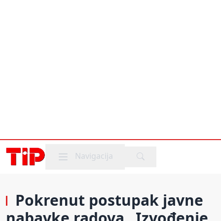
Mobile menu
Navigacija
Pokrenut postupak javne
nabavke radova „Izvođenje