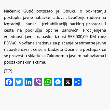
Načelnik Gutić potpisao je Odluku o pokretanju
postupka javne nabavke radova „Izvođenje radova na
izgradnji i sanaciji (rehabilitaciji) parking prostora i
cesta na području općine Banovići“. Procijenjena
vrijednost javne nabavke iznosi 555.000,00 KM (bez
PDV-a). Novčana sredstva za plaćanje predmetne javne
nabavke izvršit će se iz budžeta Općine, a postupak će
se provest u skladu sa Zakonom o javnim nabavkama i
podzakonskim aktima.
(TIP)
Facebook
Twitter
LinkedIn
Viber
WhatsApp
Messenger
X
Share