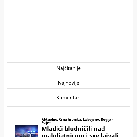
Najčitanije
Najnovije
Komentari