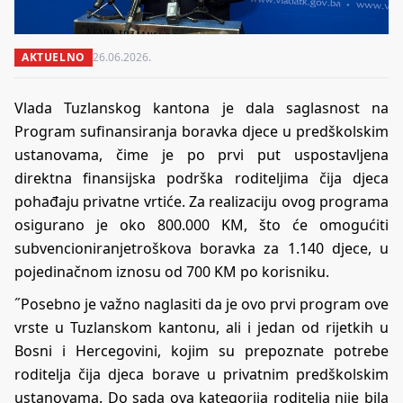
AKTUELNO
26.06.2026.
Vlada Tuzlanskog kantona je dala saglasnost na
Program sufinansiranja boravka djece u predškolskim
ustanovama, čime je po prvi put uspostavljena
direktna finansijska podrška roditeljima čija djeca
pohađaju privatne vrtiće. Za realizaciju ovog programa
osigurano je oko 800.000 KM, što će omogućiti
subvencioniranjetroškova boravka za 1.140 djece, u
pojedinačnom iznosu od 700 KM po korisniku.
˝Posebno je važno naglasiti da je ovo prvi program ove
vrste u Tuzlanskom kantonu, ali i jedan od rijetkih u
Bosni i Hercegovini, kojim su prepoznate potrebe
roditelja čija djeca borave u privatnim predškolskim
ustanovama. Do sada ova kategorija roditelja nije bila