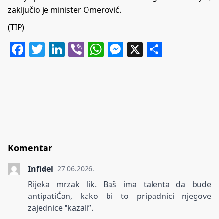
zaključio je minister Omerović.
(TIP)
Facebook
Twitter
LinkedIn
Viber
WhatsApp
Messenger
X
Share
Komentar
Infidel
27.06.2026.
Rijeka mrzak lik. Baš ima talenta da bude
antipatiĆan, kako bi to pripadnici njegove
zajednice “kazali”.