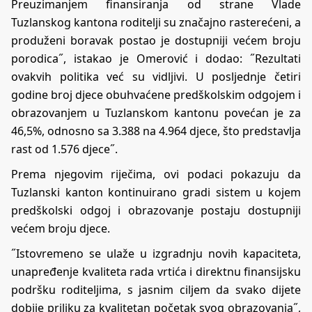
Preuzimanjem finansiranja od strane Vlade
Tuzlanskog kantona roditelji su značajno rasterećeni, a
produženi boravak postao je dostupniji većem broju
porodica˝, istakao je Omerović i dodao: ˝Rezultati
ovakvih politika već su vidljivi. U posljednje četiri
godine broj djece obuhvaćene predškolskim odgojem i
obrazovanjem u Tuzlanskom kantonu povećan je za
46,5%, odnosno sa 3.388 na 4.964 djece, što predstavlja
rast od 1.576 djece˝.
Prema njegovim riječima, ovi podaci pokazuju da
Tuzlanski kanton kontinuirano gradi sistem u kojem
predškolski odgoj i obrazovanje postaju dostupniji
većem broju djece.
˝Istovremeno se ulaže u izgradnju novih kapaciteta,
unapređenje kvaliteta rada vrtića i direktnu finansijsku
podršku roditeljima, s jasnim ciljem da svako dijete
dobije priliku za kvalitetan početak svog obrazovanja˝,