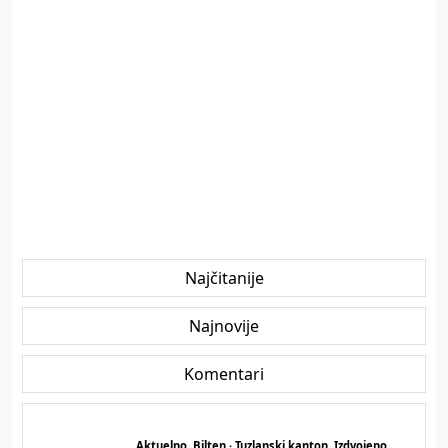
Najčitanije
Najnovije
Komentari