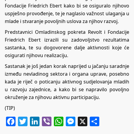
Fondacije Friedrich Ebert kako bi se osiguralo njihovo
uspješno provođenje, te je naglasio važnost ulaganja u
mlade i stvaranje povoljnih uslova za njihov razvoj.
Predstavnici Omladinskog pokreta Revolt i Fondacije
Friedrich Ebert izrazili su zadovoljstvo rezultatima
sastanka, te su dogovorene dalje aktivnosti koje će
osigurati njihovu realizaciju.
Sastanak je još jedan korak naprijed u jačanju saradnje
između nevladinog sektora i organa uprave, posebno
kada je riječ o poticanju aktivnog sudjelovanja mladih
u razvoju zajednice, a kako bi se napravilo povoljno
okruženje za njihovu aktivnu participaciju.
(TIP)
Facebook
Twitter
LinkedIn
Viber
WhatsApp
Messenger
X
Share