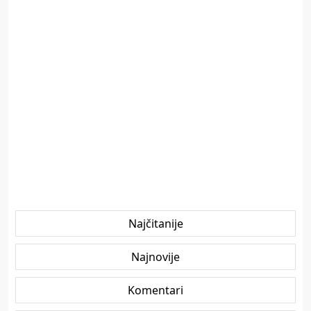
Najčitanije
Najnovije
Komentari