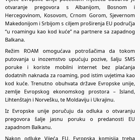
otvaranje pregovora s Albanijom, Bosnom i
Hercegovinom, Kosovom, Crnom Gorom, Sjevernom
Makedonijom i Srbijom s ciljem proširenja EU područja
“u roamingu kao kod kuće” na partnere sa zapadnog
Balkana.
Režim ROAM omogućava potrošačima da tokom
putovanja u inozemstvo upućuju pozive, šalju SMS
poruke i koriste mobilni internet bez plaćanja
dodatnih naknada za roaming, pod istim uvjetima kao
kod kuće. Trenutno obuhvata države Evropske unije,
zemlje Evropskog ekonomskog prostora – Island,
Lihtenštajn i Norvešku, te Moldaviju i Ukrajinu.
Iz Evropske unije poručuju da odluka o otvaranju
pregovora šalje jasnu poruku o predanosti EU
zapadnom Balkanu.
Nakon odluke Vijeća EU, Evropska komisija treba