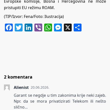
Evropske komisije, Bosna i Hercegovina ne može
pristupiti EU režimu ROAM.
(TIP/Izvor: Fena/Foto: Ilustracija)
Facebook
Twitter
LinkedIn
Viber
WhatsApp
Messenger
X
Share
2 komentara
Alienist
20.06.2026.
Garant se negdje u tim zakonima krije neki zajeb.
Npr. da se mora privatizirati Telekom ili nešto
slično…