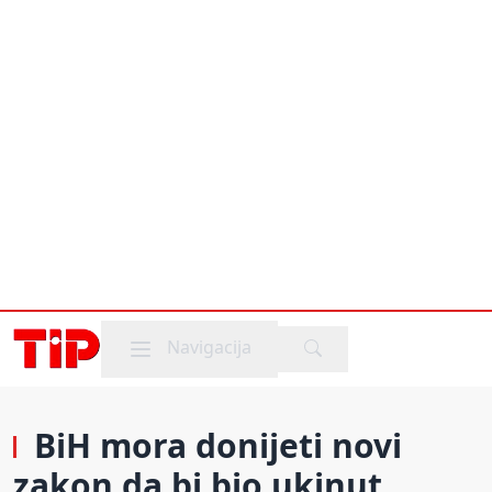
Mobile menu
Navigacija
BiH mora donijeti novi
zakon da bi bio ukinut