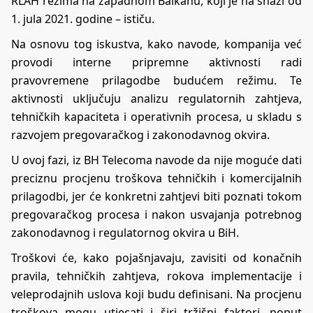
RLAH režima na zapadnom Balkanu, koji je na snazi od
1. jula 2021. godine – ističu.
Na osnovu tog iskustva, kako navode, kompanija već
provodi interne pripremne aktivnosti radi
pravovremene prilagodbe budućem režimu. Te
aktivnosti uključuju analizu regulatornih zahtjeva,
tehničkih kapaciteta i operativnih procesa, u skladu s
razvojem pregovaračkog i zakonodavnog okvira.
U ovoj fazi, iz BH Telecoma navode da nije moguće dati
preciznu procjenu troškova tehničkih i komercijalnih
prilagodbi, jer će konkretni zahtjevi biti poznati tokom
pregovaračkog procesa i nakon usvajanja potrebnog
zakonodavnog i regulatornog okvira u BiH.
Troškovi će, kako pojašnjavaju, zavisiti od konačnih
pravila, tehničkih zahtjeva, rokova implementacije i
veleprodajnih uslova koji budu definisani. Na procjenu
troškova mogu utjecati i širi tržišni faktori, poput