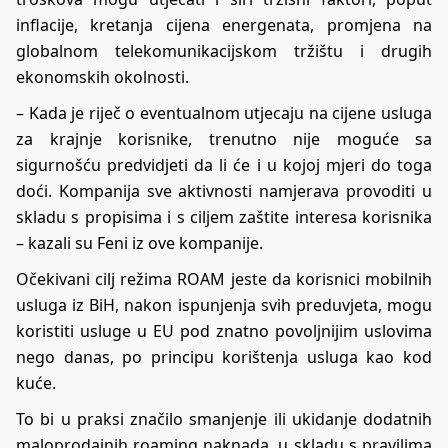
inflacije, kretanja cijena energenata, promjena na
globalnom telekomunikacijskom tržištu i drugih
ekonomskih okolnosti.
– Kada je riječ o eventualnom utjecaju na cijene usluga
za krajnje korisnike, trenutno nije moguće sa
sigurnošću predvidjeti da li će i u kojoj mjeri do toga
doći. Kompanija sve aktivnosti namjerava provoditi u
skladu s propisima i s ciljem zaštite interesa korisnika
– kazali su Feni iz ove kompanije.
Očekivani cilj režima ROAM jeste da korisnici mobilnih
usluga iz BiH, nakon ispunjenja svih preduvjeta, mogu
koristiti usluge u EU pod znatno povoljnijim uslovima
nego danas, po principu korištenja usluga kao kod
kuće.
To bi u praksi značilo smanjenje ili ukidanje dodatnih
maloprodajnih roaming naknada, u skladu s pravilima