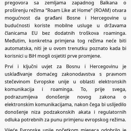
pregovora sa zemljama zapadnog Balkana o
proširenju režima “Roam Like at Home” (ROAM) otvara
mogućnost da građani Bosne i Hercegovine u
budućnosti koriste mobilne usluge u državama
članicama EU bez dodatnih troškova roaminga.
Međutim, konkretna primjena tog režima neće biti
automatska, niti je u ovom trenutku poznato kada bi
korisnici u BiH mogli osjetiti prve promjene.
Prvi i ključni uvjet za Bosnu i Hercegovinu je
usklađivanje domaćeg zakonodavstva s pravnom
stečevinom Evropske unije u oblasti elektronskih
komunikacija i roaminga. To, prije svega,
podrazumijeva donošenje novog zakona o
elektronskim komunikacijama, nakon čega bi uslijedilo
donošenje niza podzakonskih akata i regulatornih
odluka potrebnih za punu primjenu evropskog režima.
Vijeće Evropske unije početkom mjeseca odobrilo je