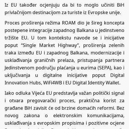
Iz EU također ocjenjuju da bi to moglo učiniti BiH
privlačnijom destinacijom za turiste iz Evropske unije.
Proces proširenja režima ROAM dio je šireg koncepta
postepene integracije zapadnog Balkana u jedinstveno
tržište EU. U tom kontekstu navode se i inicijative
poput “Single Market Highway”, proširenja zelenih
traka između EU i zapadnog Balkana, modernizacije i
usklađivanja graničnih prelaza, pristupanja partnera
Jedinstvenom području plaćanja u eurima (SEPA), kao i
uključivanja u digitalne inicijative poput Digital
Innovation Hubs, WiFi4WB i EU Digital Identity Wallet.
Iako odluka Vijeća EU predstavlja važan politički signal
i otvara pregovarački proces, praktična korist za
građane BiH zavisit će od brzine domaćih reformi. Bez
novog zakona o elektronskim komunikacijama,
usklađivanja s evropskim propisima i pozitivne ocjene