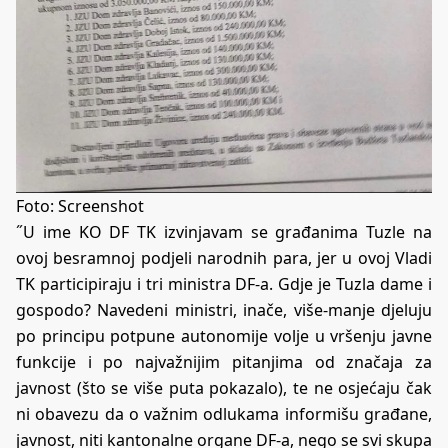
Foto: Screenshot
˝U ime KO DF TK izvinjavam se građanima Tuzle na
ovoj besramnoj podjeli narodnih para, jer u ovoj Vladi
TK participiraju i tri ministra DF-a. Gdje je Tuzla dame i
gospodo? Navedeni ministri, inače, više-manje djeluju
po principu potpune autonomije volje u vršenju javne
funkcije i po najvažnijim pitanjima od značaja za
javnost (što se više puta pokazalo), te ne osjećaju čak
ni obavezu da o važnim odlukama informišu građane,
javnost, niti kantonalne organe DF-a, nego se svi skupa