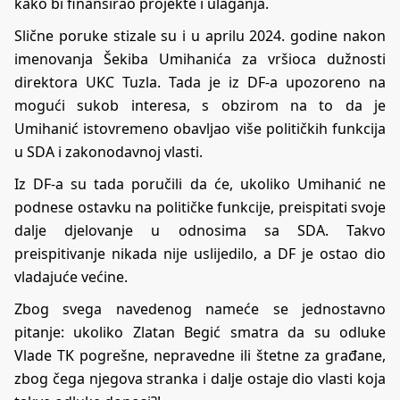
kako bi finansirao projekte i ulaganja.
Slične poruke stizale su i u aprilu 2024. godine nakon
imenovanja Šekiba Umihanića za vršioca dužnosti
direktora UKC Tuzla. Tada je iz DF-a upozoreno na
mogući sukob interesa, s obzirom na to da je
Umihanić istovremeno obavljao više političkih funkcija
u SDA i zakonodavnoj vlasti.
Iz DF-a su tada poručili da će, ukoliko Umihanić ne
podnese ostavku na političke funkcije, preispitati svoje
dalje djelovanje u odnosima sa SDA. Takvo
preispitivanje nikada nije uslijedilo, a DF je ostao dio
vladajuće većine.
Zbog svega navedenog nameće se jednostavno
pitanje: ukoliko Zlatan Begić smatra da su odluke
Vlade TK pogrešne, nepravedne ili štetne za građane,
zbog čega njegova stranka i dalje ostaje dio vlasti koja