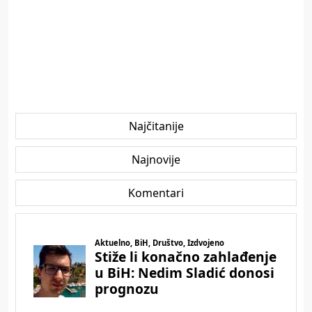
Najčitanije
Najnovije
Komentari