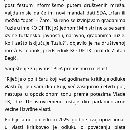
post festum informišemo putem društvenih mreža.
Valjda misle da će im novi mandat dati SDA, Irfan ili
možda “opet” – Žare. Iskreno se izvinjavam građanima
Tuzle u ime KO DF TK još jednom! Ministri neka se sami
izvine tuzlanskoj javnosti i, naravno, građanima Tuzle.
Ko i zašto isključuje Tuzlu?˝, objavilo je na društvenoj
mreži Facebook, predsjednik KO DF TK, prof.dr. Zlatan
Begić.
Saopštenje za javnost PDA prenosimo u cjelosti:
˝Riječ je o političaru koji već godinama kritikuje odluke
vlasti čiji je i sam dio i koji, već zasigurno četvrti put,
nastupa u opozicionom tonu prema potezima Vlade
TK, dok DF istovremeno ostaje dio parlamentarne
većine i izvršne vlasti.
Podsjećamo, početkom 2025. godine ovaj opozicionar
u vlasti kritikovao je odluku o povećanju plata