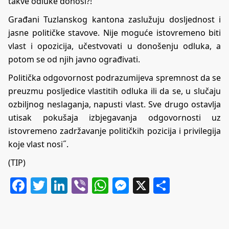
takve odluke donosi?!
Građani Tuzlanskog kantona zaslužuju dosljednost i
jasne političke stavove. Nije moguće istovremeno biti
vlast i opozicija, učestvovati u donošenju odluka, a
potom se od njih javno ograđivati.
Politička odgovornost podrazumijeva spremnost da se
preuzmu posljedice vlastitih odluka ili da se, u slučaju
ozbiljnog neslaganja, napusti vlast. Sve drugo ostavlja
utisak pokušaja izbjegavanja odgovornosti uz
istovremeno zadržavanje političkih pozicija i privilegija
koje vlast nosi˝.
(TIP)
Facebook
Twitter
LinkedIn
Viber
WhatsApp
Messenger
X
Share