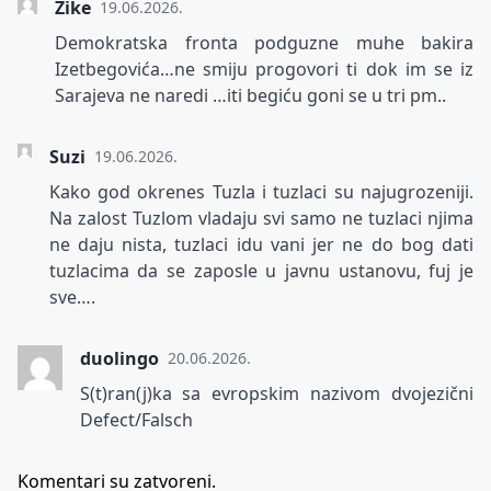
Zike
19.06.2026.
Demokratska fronta podguzne muhe bakira
Izetbegovića…ne smiju progovori ti dok im se iz
Sarajeva ne naredi …iti begiću goni se u tri pm..
Suzi
19.06.2026.
Kako god okrenes Tuzla i tuzlaci su najugrozeniji.
Na zalost Tuzlom vladaju svi samo ne tuzlaci njima
ne daju nista, tuzlaci idu vani jer ne do bog dati
tuzlacima da se zaposle u javnu ustanovu, fuj je
sve….
duolingo
20.06.2026.
S(t)ran(j)ka sa evropskim nazivom dvojezični
Defect/Falsch
Komentari su zatvoreni.