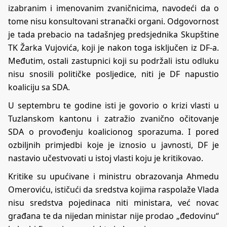
izabranim i imenovanim zvaničnicima, navodeći da o
tome nisu konsultovani stranački organi. Odgovornost
je tada prebacio na tadašnjeg predsjednika Skupštine
TK Žarka Vujovića, koji je nakon toga isključen iz DF-a.
Međutim, ostali zastupnici koji su podržali istu odluku
nisu snosili političke posljedice, niti je DF napustio
koaliciju sa SDA.
U septembru te godine isti je govorio o krizi vlasti u
Tuzlanskom kantonu i zatražio zvanično očitovanje
SDA o provođenju koalicionog sporazuma. I pored
ozbiljnih primjedbi koje je iznosio u javnosti, DF je
nastavio učestvovati u istoj vlasti koju je kritikovao.
Kritike su upućivane i ministru obrazovanja Ahmedu
Omeroviću, ističući da sredstva kojima raspolaže Vlada
nisu sredstva pojedinaca niti ministara, već novac
građana te da nijedan ministar nije prodao „đedovinu“