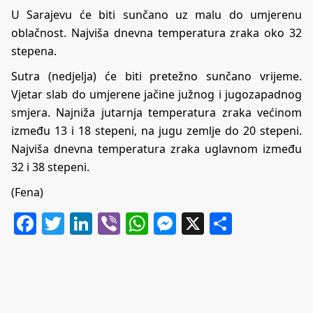
U Sarajevu će biti sunčano uz malu do umjerenu
oblačnost. Najviša dnevna temperatura zraka oko 32
stepena.
Sutra (nedjelja) će biti pretežno sunčano vrijeme.
Vjetar slab do umjerene jačine južnog i jugozapadnog
smjera. Najniža jutarnja temperatura zraka većinom
između 13 i 18 stepeni, na jugu zemlje do 20 stepeni.
Najviša dnevna temperatura zraka uglavnom između
32 i 38 stepeni.
(Fena)
Facebook
Twitter
LinkedIn
Viber
WhatsApp
Messenger
X
Share