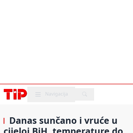
Mobile menu
Navigacija
Danas sunčano i vruće u
cijeloj BiH, temperature do