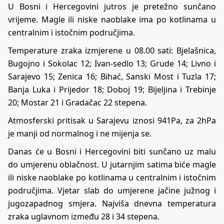
U Bosni i Hercegovini jutros je pretežno sunčano
vrijeme. Magle ili niske naoblake ima po kotlinama u
centralnim i istočnim područjima.
Temperature zraka izmjerene u 08.00 sati: Bjelašnica,
Bugojno i Sokolac 12; Ivan-sedlo 13; Grude 14; Livno i
Sarajevo 15; Zenica 16; Bihać, Sanski Most i Tuzla 17;
Banja Luka i Prijedor 18; Doboj 19; Bijeljina i Trebinje
20; Mostar 21 i Gradačac 22 stepena.
Atmosferski pritisak u Sarajevu iznosi 941Pa, za 2hPa
je manji od normalnog i ne mijenja se.
Danas će u Bosni i Hercegovini biti sunčano uz malu
do umjerenu oblačnost. U jutarnjim satima biće magle
ili niske naoblake po kotlinama u centralnim i istočnim
područjima. Vjetar slab do umjerene jačine južnog i
jugozapadnog smjera. Najviša dnevna temperatura
zraka uglavnom između 28 i 34 stepena.