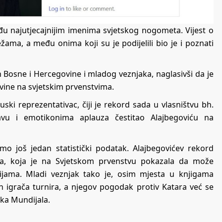
u najutjecajnijim imenima svjetskog nogometa. Vijest o
ma, a među onima koji su je podijelili bio je i poznati
Bosne i Hercegovine i mladog veznjaka, naglasivši da je
ovine na svjetskim prvenstvima.
ki reprezentativac, čiji je rekord sada u vlasništvu bh.
u i emotikonima aplauza čestitao Alajbegoviću na
mo još jedan statistički podatak. Alajbegovićev rekord
ša, koja je na Svjetskom prvenstvu pokazala da može
cijama. Mladi veznjak tako je, osim mjesta u knjigama
ih igrača turnira, a njegov pogodak protiv Katara već se
ka Mundijala.