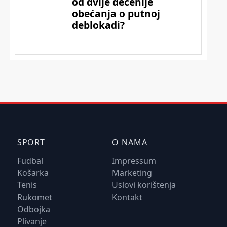
SPORT
O NAMA
Fudbal
Impressum
Košarka
Marketing
Tenis
Uslovi korištenja
Rukomet
Kontakt
Odbojka
Plivanje