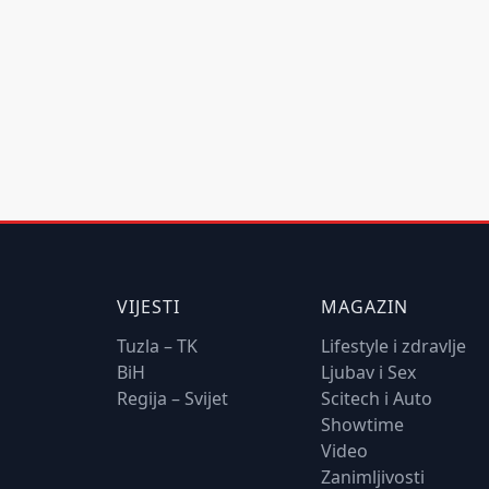
VIJESTI
MAGAZIN
Tuzla – TK
Lifestyle i zdravlje
BiH
Ljubav i Sex
Regija – Svijet
Scitech i Auto
Showtime
Video
Zanimljivosti