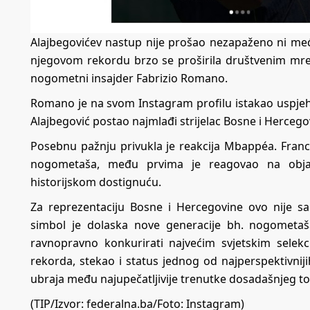
Alajbegovićev nastup nije prošao nezapaženo ni međ
njegovom rekordu brzo se proširila društvenim mreža
nogometni insajder Fabrizio Romano.
Romano je na svom Instagram profilu istakao uspjeh 
Alajbegović postao najmlađi strijelac Bosne i Herceg
Posebnu pažnju privukla je reakcija Mbappéa. Francus
nogometaša, među prvima je reagovao na objav
historijskom dostignuću.
Za reprezentaciju Bosne i Hercegovine ovo nije sa
simbol je dolaska nove generacije bh. nogometa
ravnopravno konkurirati najvećim svjetskim selek
rekorda, stekao i status jednog od najperspektivnij
ubraja među najupečatljivije trenutke dosadašnjeg to
(TIP/Izvor: federalna.ba/Foto: Instagram)