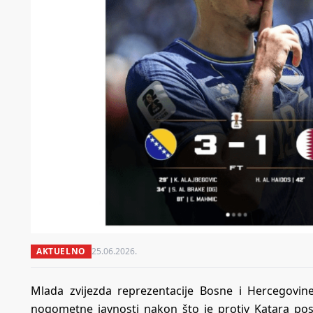
AKTUELNO
25.06.2026.
Mlada zvijezda reprezentacije Bosne i Hercegovin
nogometne javnosti nakon što je protiv Katara posti