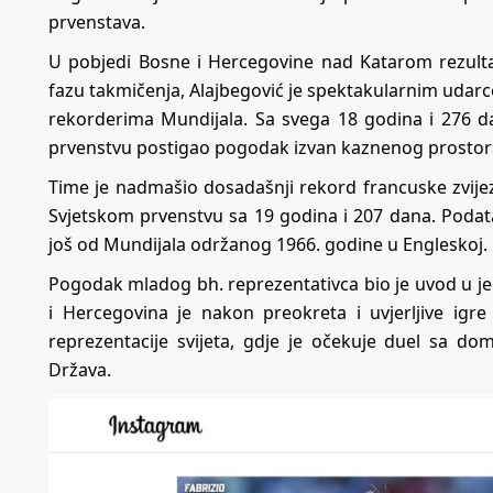
prvenstava.
U pobjedi Bosne i Hercegovine nad Katarom rezult
fazu takmičenja, Alajbegović je spektakularnim udar
rekorderima Mundijala. Sa svega 18 godina i 276 d
prvenstvu postigao pogodak izvan kaznenog prostora 
Time je nadmašio dosadašnji rekord francuske zvije
Svjetskom prvenstvu sa 19 godina i 207 dana. Podata
još od Mundijala održanog 1966. godine u Engleskoj.
Pogodak mladog bh. reprezentativca bio je uvod u jed
i Hercegovina je nakon preokreta i uvjerljive igr
reprezentacije svijeta, gdje je očekuje duel sa do
Država.