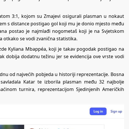
atom 3:1, kojom su Zmajevi osigurali plasman u nokaut
cem s distance postigao gol koji mu je donio mjesto među
ana postao je najmlađi nogometaš koji je na Svjetskom
otkako se vodi zvanična statistika.
zde Kyliana Mbappéa, koji je takav pogodak postigao na
k dobija dodatnu težinu jer se evidencija ove vrste vodi
nu od najvećih pobjeda u historiji reprezentacije. Bosna
e savladala Katar te izborila plasman među 32 najbolje
maćinom turnira, reprezentacijom Sjedinjenih Američkih