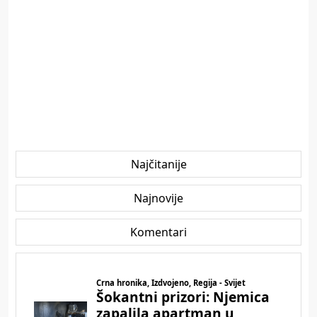
Najčitanije
Najnovije
Komentari