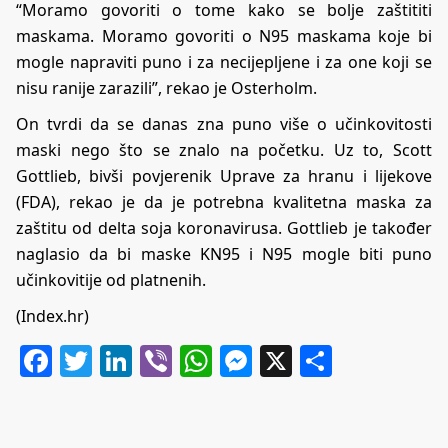
“Moramo govoriti o tome kako se bolje zaštititi
maskama. Moramo govoriti o N95 maskama koje bi
mogle napraviti puno i za necijepljene i za one koji se
nisu ranije zarazili”, rekao je Osterholm.
On tvrdi da se danas zna puno više o učinkovitosti
maski nego što se znalo na početku. Uz to, Scott
Gottlieb, bivši povjerenik Uprave za hranu i lijekove
(FDA), rekao je da je potrebna kvalitetna maska za
zaštitu od delta soja koronavirusa. Gottlieb je također
naglasio da bi maske KN95 i N95 mogle biti puno
učinkovitije od platnenih.
(Index.hr)
Facebook
Twitter
LinkedIn
Viber
WhatsApp
Messenger
X
Share