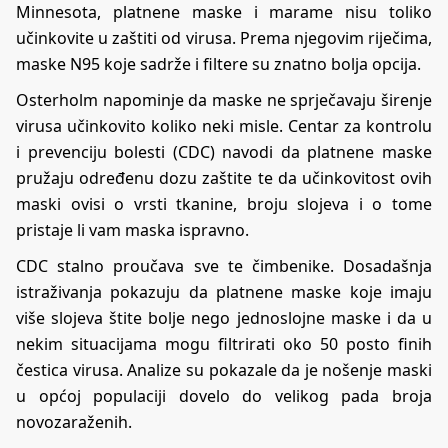
Minnesota, platnene maske i marame nisu toliko
učinkovite u zaštiti od virusa. Prema njegovim riječima,
maske N95 koje sadrže i filtere su znatno bolja opcija.
Osterholm napominje da maske ne sprječavaju širenje
virusa učinkovito koliko neki misle. Centar za kontrolu
i prevenciju bolesti (CDC) navodi da platnene maske
pružaju određenu dozu zaštite te da učinkovitost ovih
maski ovisi o vrsti tkanine, broju slojeva i o tome
pristaje li vam maska ispravno.
CDC stalno proučava sve te čimbenike. Dosadašnja
istraživanja pokazuju da platnene maske koje imaju
više slojeva štite bolje nego jednoslojne maske i da u
nekim situacijama mogu filtrirati oko 50 posto finih
čestica virusa. Analize su pokazale da je nošenje maski
u općoj populaciji dovelo do velikog pada broja
novozaraženih.