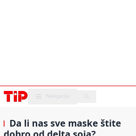
Mobile menu
Navigacija
Da li nas sve maske štite
dobro od delta soja?