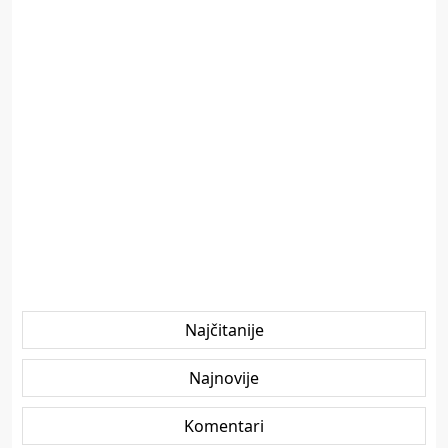
Najčitanije
Najnovije
Komentari