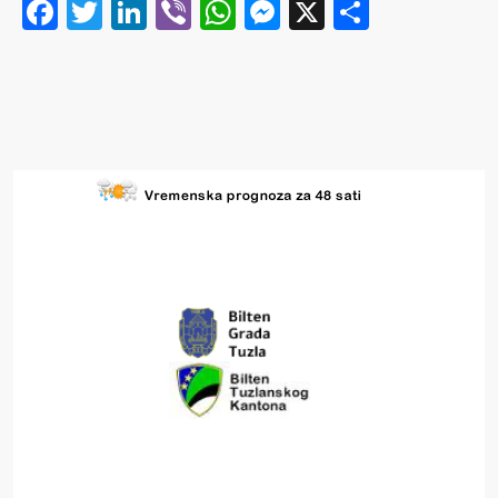
Facebook
Twitter
LinkedIn
Viber
WhatsApp
Messenger
X
Share