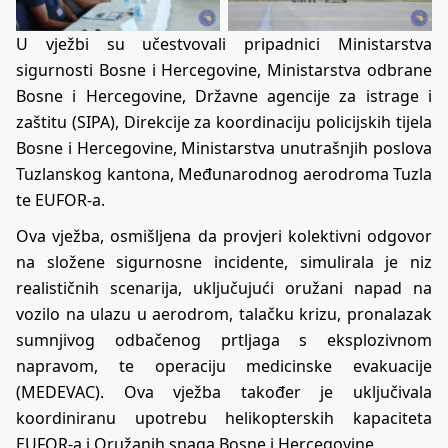
U vježbi su učestvovali pripadnici Ministarstva
sigurnosti Bosne i Hercegovine, Ministarstva odbrane
Bosne i Hercegovine, Državne agencije za istrage i
zaštitu (SIPA), Direkcije za koordinaciju policijskih tijela
Bosne i Hercegovine, Ministarstva unutrašnjih poslova
Tuzlanskog kantona, Međunarodnog aerodroma Tuzla
te EUFOR-a.
Ova vježba, osmišljena da provjeri kolektivni odgovor
na složene sigurnosne incidente, simulirala je niz
realističnih scenarija, uključujući oružani napad na
vozilo na ulazu u aerodrom, talačku krizu, pronalazak
sumnjivog odbačenog prtljaga s eksplozivnom
napravom, te operaciju medicinske evakuacije
(MEDEVAC). Ova vježba također je uključivala
koordiniranu upotrebu helikopterskih kapaciteta
EUFOR-a i Oružanih snaga Bosne i Hercegovine.