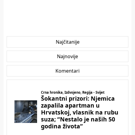
Najčitanije
Najnovije
Komentari