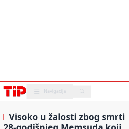
Mobile menu
Navigacija
Visoko u žalosti zbog smrti
28-godišnjeg Memsuda koji