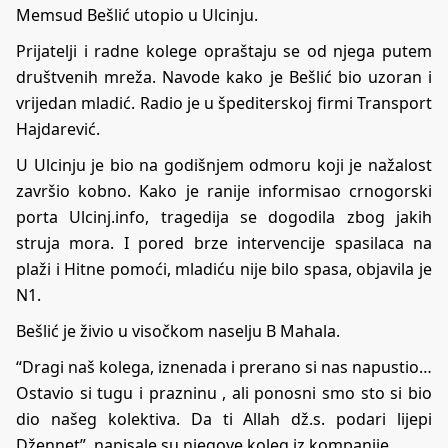
Memsud Bešlić utopio u Ulcinju.
Prijatelji i radne kolege opraštaju se od njega putem
društvenih mreža. Navode kako je Bešlić bio uzoran i
vrijedan mladić. Radio je u špediterskoj firmi Transport
Hajdarević.
U Ulcinju je bio na godišnjem odmoru koji je nažalost
završio kobno. Kako je ranije informisao crnogorski
porta Ulcinj.info, tragedija se dogodila zbog jakih
struja mora. I pored brze intervencije spasilaca na
plaži i Hitne pomoći, mladiću nije bilo spasa, objavila je
N1
.
Bešlić je živio u visočkom naselju B Mahala.
“Dragi naš kolega, iznenada i prerano si nas napustio…
Ostavio si tugu i prazninu , ali ponosni smo sto si bio
dio našeg kolektiva. Da ti Allah dž.s. podari lijepi
Džennet”, napisale su njegove koleg iz kompanije.