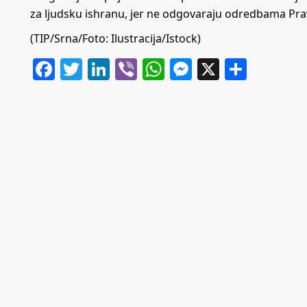
za ljudsku ishranu, jer ne odgovaraju odredbama Pravi
(TIP/Srna/Foto: Ilustracija/Istock)
Facebook
Twitter
LinkedIn
Viber
WhatsApp
Messenger
X
Share