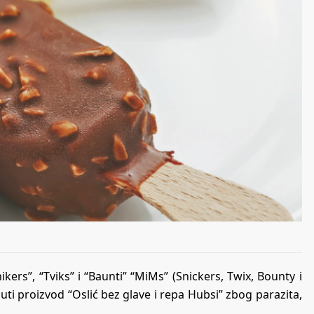
nikers”, “Tviks” i “Baunti” “MiMs” (Snickers, Twix, Bounty i
i proizvod “Oslić bez glave i repa Hubsi” zbog parazita,