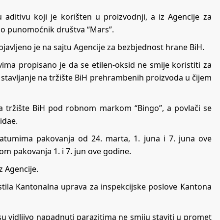
aditivu koji je korišten u proizvodnji, a iz Agencije za
tio punomoćnik društva “Mars”.
objavljeno je na sajtu Agencije za bezbjednost hrane BiH.
ma propisano je da se etilen-oksid ne smije koristiti za
no stavljanje na tržište BiH prehrambenih proizvoda u čijem
 na tržište BiH pod robnom markom “Bingo”, a povlači se
idae.
atumima pakovanja od 24. marta, 1. juna i 7. juna ove
m pakovanja 1. i 7. jun ove godine.
z Agencije.
stila Kantonalna uprava za inspekcijske poslove Kantona
 su vidljivo napadnuti parazitima ne smiju staviti u promet