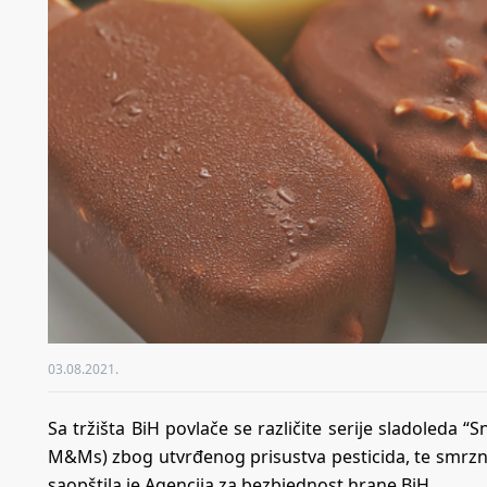
03.08.2021.
Sa tržišta BiH povlače se različite serije sladoleda “S
M&Ms) zbog utvrđenog prisustva pesticida, te smrznut
saopštila je
Agencija za bezbjednost hrane BiH
.