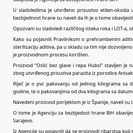
U sladoledima je utvrđeno prisustvo etilen-oksida u 
bezbjednost hrane su naveli da ih je o tome obavijes
Opozvani su sladoledi različitog isteka roka i LOT-a, 
Kako su pojasnili Pravilnikom o prehrambenim aditivi
sterilizaciju aditiva, pa u skladu sa tim nije dozvolje
je proizvodnom procesu korišten.
Proizvod “Oslić bez glave i repa Hubsi” stavljen je
zbog utvrđenog prisustva parazita iz porodice Anisak
Riječ je o pvc pakovanju od jednog kilograma sa d
godine, te o pakovanjima od dva kilograma sa datumo
Navedeni proizvod porijeklom je iz Španije, naveli su i
O tome je Agenciju za bezbjedost hrane BiH obavije
Sarajevo.
Iz Agencije su pojasnili da se proizvodi ribarstva koji