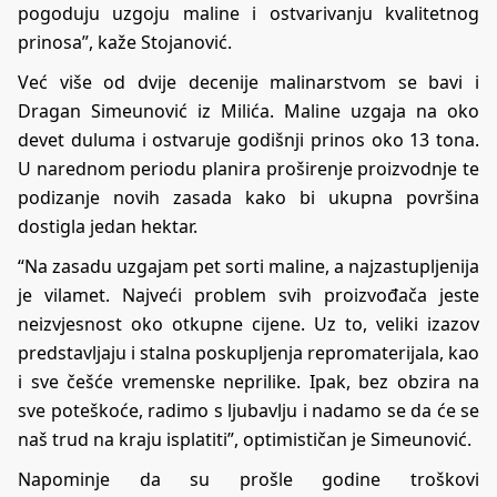
pogoduju uzgoju maline i ostvarivanju kvalitetnog
prinosa”, kaže Stojanović.
Već više od dvije decenije malinarstvom se bavi i
Dragan Simeunović iz Milića. Maline uzgaja na oko
devet duluma i ostvaruje godišnji prinos oko 13 tona.
U narednom periodu planira proširenje proizvodnje te
podizanje novih zasada kako bi ukupna površina
dostigla jedan hektar.
“Na zasadu uzgajam pet sorti maline, a najzastupljenija
je vilamet. Najveći problem svih proizvođača jeste
neizvjesnost oko otkupne cijene. Uz to, veliki izazov
predstavljaju i stalna poskupljenja repromaterijala, kao
i sve češće vremenske neprilike. Ipak, bez obzira na
sve poteškoće, radimo s ljubavlju i nadamo se da će se
naš trud na kraju isplatiti”, optimističan je Simeunović.
Napominje da su prošle godine troškovi