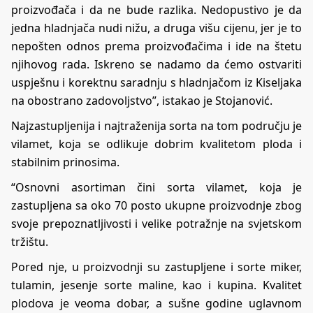
proizvođača i da ne bude razlika. Nedopustivo je da
jedna hladnjača nudi nižu, a druga višu cijenu, jer je to
nepošten odnos prema proizvođačima i ide na štetu
njihovog rada. Iskreno se nadamo da ćemo ostvariti
uspješnu i korektnu saradnju s hladnjačom iz Kiseljaka
na obostrano zadovoljstvo”, istakao je Stojanović.
Najzastupljenija i najtraženija sorta na tom području je
vilamet, koja se odlikuje dobrim kvalitetom ploda i
stabilnim prinosima.
“Osnovni asortiman čini sorta vilamet, koja je
zastupljena sa oko 70 posto ukupne proizvodnje zbog
svoje prepoznatljivosti i velike potražnje na svjetskom
tržištu.
Pored nje, u proizvodnji su zastupljene i sorte miker,
tulamin, jesenje sorte maline, kao i kupina. Kvalitet
plodova je veoma dobar, a sušne godine uglavnom