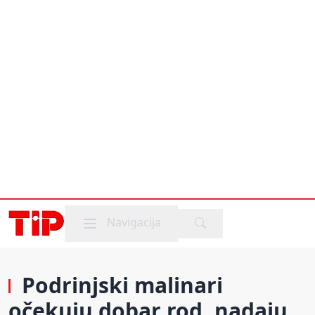
Mobile menu
Navigacija
Podrinjski malinari
očekuju dobar rod, nadaju