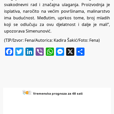
svakodnevni rad i značajna ulaganja. Proizvodnja je
isplativa, naročito na većim površinama, malinarstvo
ima budućnost. Međutim, uprkos tome, broj mladih
koji se odlučuju za ovu djelatnost i dalje je mali”,
upozorava Simenunović.
(TIP/Izvor: Fena/Autorica: Kadira Šakić/Foto: Fena)
Facebook
Twitter
LinkedIn
Viber
WhatsApp
Messenger
X
Share