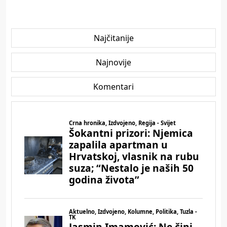
Najčitanije
Najnovije
Komentari