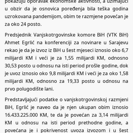
pokazuju oporavak ekonomske aktivnosti, a uzimajući
u obzir da je osnovica poređenja bila teška godina
uzrokovana pandemijom, obim te razmjene povećan je
za oko 24 posto.
Predsjednik Vanjskotrgovinske komore BiH (VTK BiH)
Ahmet Egrlić na konferenciji za novinare u Sarajevu
rekao je da je izvoz iz BiH u šest mjeseci iznosio oko 6,7
milijardi KM i veći je za 1,55 milijardi KM, odnosno
30,53 posto u odnosu na isti period prošle godine, dok
je uvoz iznosio oko 9,8 milijardi KM i veći je za oko 1,58
milijardi KM, odnosno za 19,33 posto u odnosu na
prvo polugodište lani.
Predstavljajući podatke o vanjskotrgovinskoj razmjeni
BiH, Egrlić je naveo da je njen ukupan obim iznosio
16.433.225.000 KM, te da je povećan za 3,14 milijardi
KM u odnosu na isti period prethodne godine, a
povećana je i pokrivenost uvoza izvozom i u šest