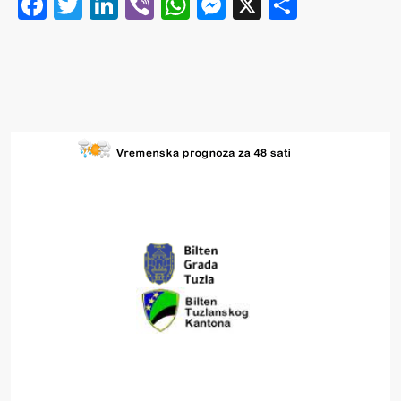
Facebook
Twitter
LinkedIn
Viber
WhatsApp
Messenger
X
Share