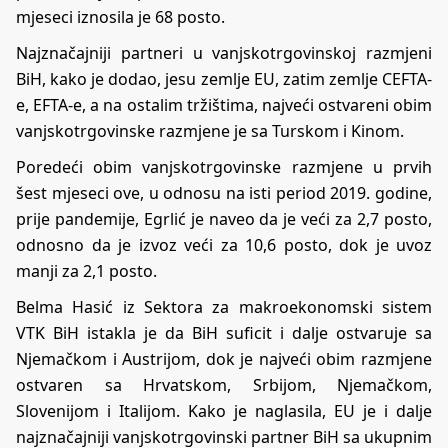
mjeseci iznosila je 68 posto.
Najznačajniji partneri u vanjskotrgovinskoj razmjeni
BiH, kako je dodao, jesu zemlje EU, zatim zemlje CEFTA-
e, EFTA-e, a na ostalim tržištima, najveći ostvareni obim
vanjskotrgovinske razmjene je sa Turskom i Kinom.
Poredeći obim vanjskotrgovinske razmjene u prvih
šest mjeseci ove, u odnosu na isti period 2019. godine,
prije pandemije, Egrlić je naveo da je veći za 2,7 posto,
odnosno da je izvoz veći za 10,6 posto, dok je uvoz
manji za 2,1 posto.
Belma Hasić iz Sektora za makroekonomski sistem
VTK BiH istakla je da BiH suficit i dalje ostvaruje sa
Njemačkom i Austrijom, dok je najveći obim razmjene
ostvaren sa Hrvatskom, Srbijom, Njemačkom,
Slovenijom i Italijom. Kako je naglasila, EU je i dalje
najznačajniji vanjskotrgovinski partner BiH sa ukupnim