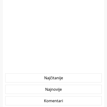
Najčitanije
Najnovije
Komentari