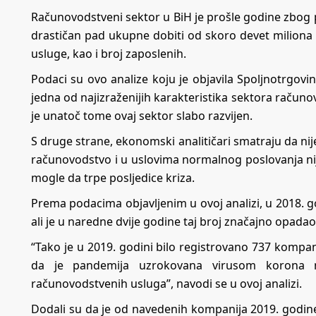
Računovodstveni sektor u BiH je prošle godine zbog 
drastičan pad ukupne dobiti od skoro devet miliona K
usluge, kao i broj zaposlenih.
Podaci su ovo analize koju je objavila Spoljnotrgov
jedna od najizraženijih karakteristika sektora račun
je unatoč tome ovaj sektor slabo razvijen.
S druge strane, ekonomski analitičari smatraju da nije
računovodstvo i u uslovima normalnog poslovanja nije 
mogle da trpe posljedice kriza.
Prema podacima objavljenim u ovoj analizi, u 2018. g
ali je u naredne dvije godine taj broj značajno opadao
“Tako je u 2019. godini bilo registrovano 737 kompani
da je pandemija uzrokovana virusom korona neg
računovodstvenih usluga”, navodi se u ovoj analizi.
Dodali su da je od navedenih kompanija 2019. godine