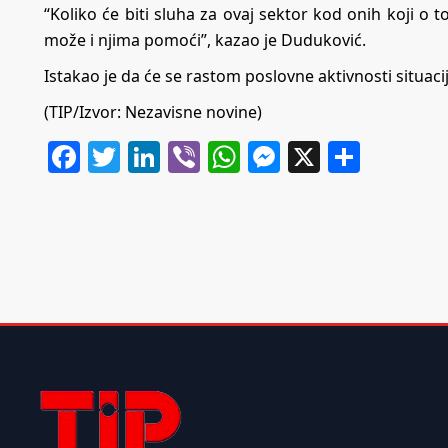
“Koliko će biti sluha za ovaj sektor kod onih koji o t
može i njima pomoći”, kazao je Duduković.
Istakao je da će se rastom poslovne aktivnosti situacij
(TIP/Izvor:
Nezavisne novine
)
Facebook
Twitter
LinkedIn
Viber
WhatsApp
Messenger
X
Share