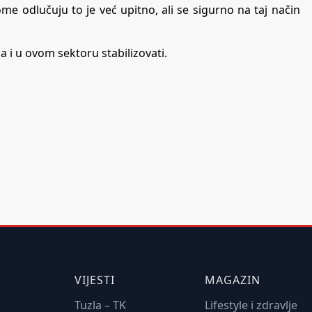
ome odlučuju to je već upitno, ali se sigurno na taj način
a i u ovom sektoru stabilizovati.
VIJESTI
MAGAZIN
Tuzla – TK
Lifestyle i zdravlje