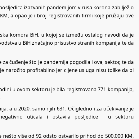
posljedica izazvanih pandemijom virusa korona zabilježio
M, a opao je i broj registrovanih firmi koje pružaju ove
inska komora BiH, u kojoj se između ostalog navodi da je
ovodstva u BiH značajno prisustvo stranih kompanija te da
 za čuđenje što je pandemija pogodila i ovaj sektor, te da
naročito profitabilno jer cijene usluga nisu tolike da bi
odini u ovom sektoru je bila registrovana 771 kompanija,
.
ja, a u 2020. samo njih 631. Očigledno i za očekivanje je
ativno uticala i ostavila posljedice i u sektoru
 nešto više od 92 odsto ostvarilo prihod do 500.000 KM,