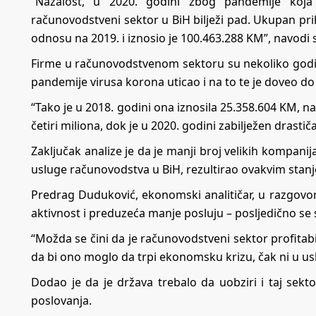
“Nažalost, u 2020. godini zbog pandemije koja
računovodstveni sektor u BiH bilježi pad. Ukupan pri
odnosu na 2019. i iznosio je 100.463.288 KM”, navodi s
Firme u računovodstvenom sektoru su nekoliko godina 
pandemije virusa korona uticao i na to te je doveo do
“Tako je u 2018. godini ona iznosila 25.358.604 KM, n
četiri miliona, dok je u 2020. godini zabilježen drastič
Zaključak analize je da je manji broj velikih kompanija 
usluge računovodstva u BiH, rezultirao ovakvim stan
Predrag Duduković, ekonomski analitičar, u razgovo
aktivnost i preduzeća manje posluju – posljedično 
“Možda se čini da je računovodstveni sektor profitabil
da bi ono moglo da trpi ekonomsku krizu, čak ni u u
Dodao je da je država trebalo da uobziri i taj sektor
poslovanja.