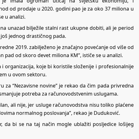
 je imala ogroman uticaj na svjetsku ekonomiju, i
hod od prodaje u 2020. godini pao je za oko 37 miliona u
e u analizi.
unazad bilježile stalni rast ukupne dobiti, ali je period
 još jednog drastičnog pada.
aredne 2019. zabilježeno je značajno povećanje od više od
an pad od skoro devet miliona KM”, ističe se u analizi.
i organizacija, koje bi koristile složenije i profesionalnije
jem u ovom sektoru.
ru za “Nezavisne novine” je rekao da čim pada privredna
se smanjuje potreba za računovodstvenim uslugama.
an, ali nije, jer usluge računovodstva nisu toliko plaćene
slovima normalnog poslovanja”, rekao je Duduković.
, da bi se na taj način mogle ublažiti posljedice lošijeg