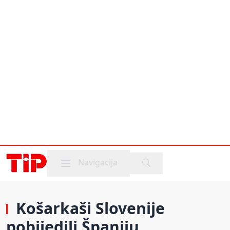
Mobile menu
Navigacija
Košarkaši Slovenije
pobijedili Španiju