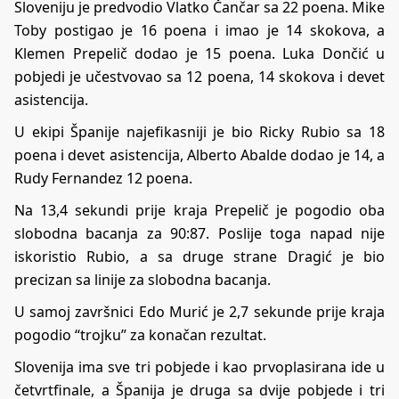
Sloveniju je predvodio Vlatko Čančar sa 22 poena. Mike
Toby postigao je 16 poena i imao je 14 skokova, a
Klemen Prepelič dodao je 15 poena. Luka Dončić u
pobjedi je učestvovao sa 12 poena, 14 skokova i devet
asistencija.
U ekipi Španije najefikasniji je bio Ricky Rubio sa 18
poena i devet asistencija, Alberto Abalde dodao je 14, a
Rudy Fernandez 12 poena.
Na 13,4 sekundi prije kraja Prepelič je pogodio oba
slobodna bacanja za 90:87. Poslije toga napad nije
iskoristio Rubio, a sa druge strane Dragić je bio
precizan sa linije za slobodna bacanja.
U samoj završnici Edo Murić je 2,7 sekunde prije kraja
pogodio “trojku” za konačan rezultat.
Slovenija ima sve tri pobjede i kao prvoplasirana ide u
četvrtfinale, a Španija je druga sa dvije pobjede i tri