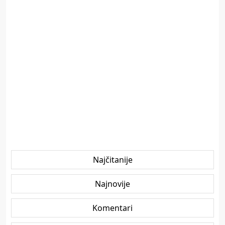
Najčitanije
Najnovije
Komentari