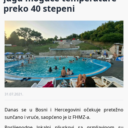
preko 40 stepeni
31.07.2021.
Danas se u Bosni i Hercegovini očekuje pretežno
sunčano i vruće, saopćeno je iz FHMZ-a.
Poslijepodne lokalni pljuskovi sa grmljavinom su