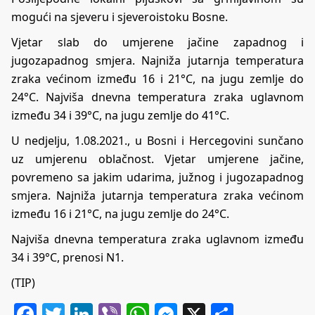
mogući na sjeveru i sjeveroistoku Bosne.
Vjetar slab do umjerene jačine zapadnog i
jugozapadnog smjera. Najniža jutarnja temperatura
zraka većinom između 16 i 21°C, na jugu zemlje do
24°C. Najviša dnevna temperatura zraka uglavnom
između 34 i 39°C, na jugu zemlje do 41°C.
U nedjelju, 1.08.2021., u Bosni i Hercegovini sunčano
uz umjerenu oblačnost. Vjetar umjerene jačine,
povremeno sa jakim udarima, južnog i jugozapadnog
smjera. Najniža jutarnja temperatura zraka većinom
između 16 i 21°C, na jugu zemlje do 24°C.
Najviša dnevna temperatura zraka uglavnom između
34 i 39°C, prenosi N1.
(TIP)
Facebook
Twitter
LinkedIn
Viber
WhatsApp
Messenger
X
Share