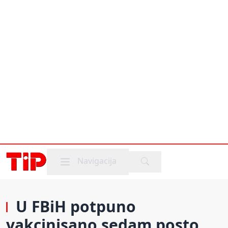
Mobile menu
Navigacija
U FBiH potpuno
vakcinisano sedam posto