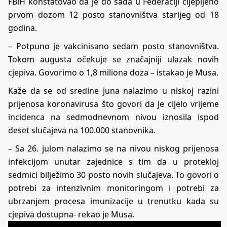
FBiH konstatovao da je do sada u Federaciji cijepljeno
prvom dozom 12 posto stanovništva starijeg od 18
godina.
– Potpuno je vakcinisano sedam posto stanovništva.
Tokom augusta očekuje se značajniji ulazak novih
cjepiva. Govorimo o 1,8 miliona doza – istakao je Musa.
Kaže da se od sredine juna nalazimo u niskoj razini
prijenosa koronavirusa što govori da je cijelo vrijeme
incidenca na sedmodnevnom nivou iznosila ispod
deset slučajeva na 100.000 stanovnika.
– Sa 26. julom nalazimo se na nivou niskog prijenosa
infekcijom unutar zajednice s tim da u protekloj
sedmici bilježimo 30 posto novih slučajeva. To govori o
potrebi za intenzivnim monitoringom i potrebi za
ubrzanjem procesa imunizacije u trenutku kada su
cjepiva dostupna- rekao je Musa.