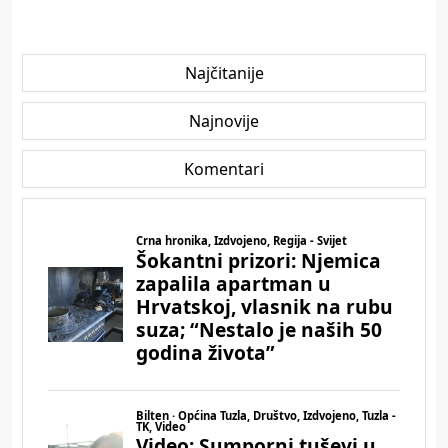
Najčitanije
Najnovije
Komentari