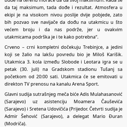
bude na terenu moraće da da svoj maksimum. Kada se
da taj maksimum, tada dođe i rezultat. Atmosfera u
ekipi je na visokom nivou poslije dvije pobjede, zato
bih pozvao sve navijače da dođu na utakmicu u što
većem broju i da nas podrže, jer u ovakvim
utakmicama podrška je i te kako potrebna“.
Crveno – crni kompletni dočekuju Trebinjce, a jedini
koji se žalio na lakšu povredu bio je Miloš Karišik.
Utakmica 3. kola između Slobode i Leotara igra se u
petak (30. juli) na Gradskom stadionu Tušanj sa
početkom od 20:00 sati. Utakmica će se emitovati u
direkton TV prenosu na kanalu Arena Sport.
Glavni sudija sutrašnjeg meča biće Adis Mulahasanović
(Sarajevo) uz asistenciju Moamera Čauševića
(Sarajevo) i Sretena Udovičića (Prijedor. Četvrti sudija je
Admir Šehović (Sarajevo), a delegat Mario Đuran
(Modriča).