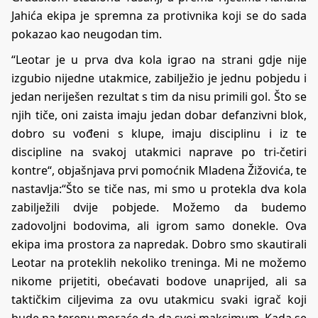
Jahića ekipa je spremna za protivnika koji se do sada
pokazao kao neugodan tim.
“Leotar je u prva dva kola igrao na strani gdje nije
izgubio nijedne utakmice, zabilježio je jednu pobjedu i
jedan neriješen rezultat s tim da nisu primili gol. Što se
njih tiče, oni zaista imaju jedan dobar defanzivni blok,
dobro su vođeni s klupe, imaju disciplinu i iz te
discipline na svakoj utakmici naprave po tri-četiri
kontre“, objašnjava prvi pomoćnik Mladena Žižovića, te
nastavlja:“Što se tiče nas, mi smo u protekla dva kola
zabilježili dvije pobjede. Možemo da budemo
zadovoljni bodovima, ali igrom samo donekle. Ova
ekipa ima prostora za napredak. Dobro smo skautirali
Leotar na proteklih nekoliko treninga. Mi ne možemo
nikome prijetiti, obećavati bodove unaprijed, ali sa
taktičkim ciljevima za ovu utakmicu svaki igrač koji