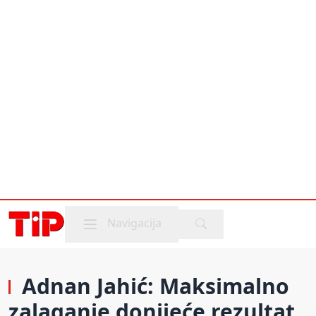
Mobile menu
Navigacija
Adnan Jahić: Maksimalno
zalaganje donijeće rezultat