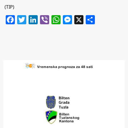
(TIP)
Facebook
Twitter
LinkedIn
Viber
WhatsApp
Messenger
X
Share