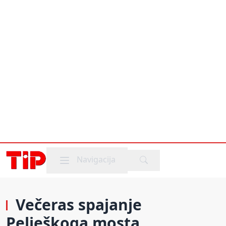
Mobile menu
Navigacija
Večeras spajanje
Pelješkoga mosta