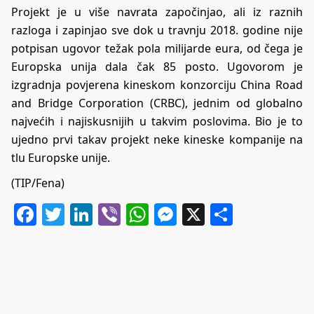
Projekt je u više navrata započinjao, ali iz raznih
razloga i zapinjao sve dok u travnju 2018. godine nije
potpisan ugovor težak pola milijarde eura, od čega je
Europska unija dala čak 85 posto. Ugovorom je
izgradnja povjerena kineskom konzorciju China Road
and Bridge Corporation (CRBC), jednim od globalno
najvećih i najiskusnijih u takvim poslovima. Bio je to
ujedno prvi takav projekt neke kineske kompanije na
tlu Europske unije.
(TIP/Fena)
Facebook
Twitter
LinkedIn
Viber
WhatsApp
Messenger
X
Share