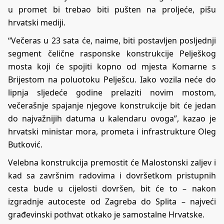
u promet bi trebao biti pušten na proljeće, pišu
hrvatski mediji.
“Večeras u 23 sata će, naime, biti postavljen posljednji
segment čelične rasponske konstrukcije Pelješkog
mosta koji će spojiti kopno od mjesta Komarne s
Brijestom na poluotoku Pelješcu. Iako vozila neće do
lipnja sljedeće godine prelaziti novim mostom,
večerašnje spajanje njegove konstrukcije bit će jedan
do najvažnijih datuma u kalendaru ovoga”, kazao je
hrvatski ministar mora, prometa i infrastrukture Oleg
Butković.
Velebna konstrukcija premostit će Malostonski zaljev i
kad sa završnim radovima i dovršetkom pristupnih
cesta bude u cijelosti dovršen, bit će to – nakon
izgradnje autoceste od Zagreba do Splita – najveći
građevinski pothvat otkako je samostalne Hrvatske.