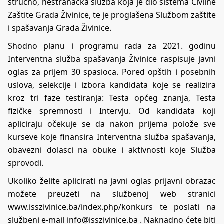
stručno, nestranačka služba koja je dio sistema Civilne
Zaštite Grada Živinice, te je proglašena Službom zaštite
i spašavanja Grada Živinice.
Shodno planu i programu rada za 2021. godinu
Interventna služba spašavanja Živinice raspisuje javni
oglas za prijem 30 spasioca. Pored opštih i posebnih
uslova, selekcije i izbora kandidata koje se realizira
kroz tri faze testiranja: Testa općeg znanja, Testa
fizičke spremnosti i Intervju. Od kandidata koji
apliciraju očekuje se da nakon prijema polože sve
kurseve koje finansira Interventna služba spašavanja,
obavezni dolasci na obuke i aktivnosti koje Služba
sprovodi.
Ukoliko želite aplicirati na javni oglas prijavni obrazac
možete preuzeti na službenoj web stranici
www.isszivinice.ba/index.php/konkurs
te poslati na
službeni e-mail
info@isszivinice.ba
. Naknadno ćete biti