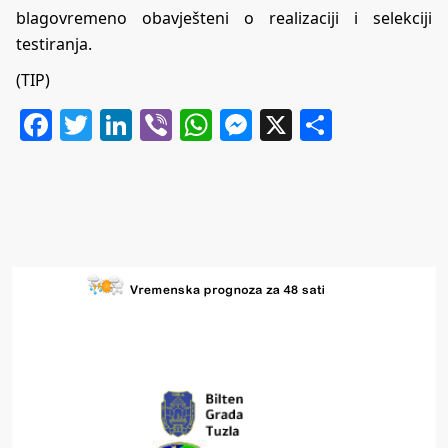
blagovremeno obavješteni o realizaciji i selekciji
testiranja.
(TIP)
Facebook
Twitter
LinkedIn
Viber
WhatsApp
Messenger
X
Share