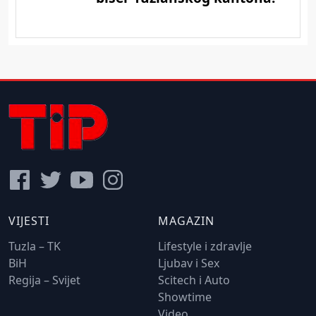
VIJESTI
MAGAZIN
Tuzla – TK
Lifestyle i zdravlje
BiH
Ljubav i Sex
Regija – Svijet
Scitech i Auto
Showtime
Video