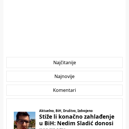
Najčitanije
Najnovije
Komentari