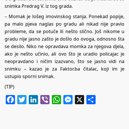
snimka Predrag V. iz tog grada.
– Momak je lošeg imovinskog stanja. Ponekad popije,
pa malo pjeva naglas po gradu ali nikad nije pravio
probleme, da se potuče ili nešto slično. Još nikome u
gradu nije jasno zašto je došlo do ovoga, odnosno šta
se desilo. Niko ne opravdava momka za njegova djela,
ako je nešto učinio, ali ovo što je uradio policajac je
neopravdano i ničim izazvano, što se jasno vidi na
snimku – kazao je za
Faktor.ba
čitalac, koji im je
ustupio sporni snimak.
(TIP)
Facebook
Twitter
LinkedIn
Viber
WhatsApp
Messenger
X
Share