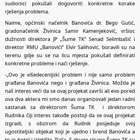
sudionici pokušali dogovoriti konkretne korake
rješenja problema.
Naime, općinski načelnik Banovića dr. Bego Gutić,
gradonačelnik Živinica Samir Kamenjeković, vršioc
dužnosti direktora JP „Šume TK“ Senad Selimbašić i
direktor RMU „Banovići“ Elvir Salihović, boravili su na
terenu gdje su se na licu mjesta pokušali definirati
konkretne probleme i naći rješenje.
-„Ovo je višedecenijski problem i nije samo problem
građana Banovića nego i građana Živinica. Možda je
naš interes veći da se ovaj projekat završi ali evo pored
ova dva aktera mi smo danas organizovali jedan radni
sastanak sa direktorom Šuma TK i direktorom
Rudnika čiji interes takođe postoji da se ovaj projekat
izgradi, s obzirom da Rudnik posjeduje svoj
ugostiteljski objekat koji je ujedno i brend Banovića a
to je hotel i izletište Zlača. S druge strane Šume TK su