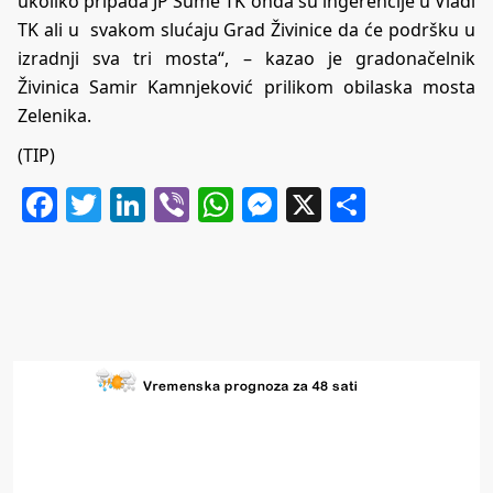
ukoliko pripada JP Šume TK onda su ingerencije u Vladi
TK ali u svakom slućaju Grad Živinice da će podršku u
izradnji sva tri mosta“, – kazao je gradonačelnik
Živinica Samir Kamnjeković prilikom obilaska mosta
Zelenika.
(TIP)
Facebook
Twitter
LinkedIn
Viber
WhatsApp
Messenger
X
Share