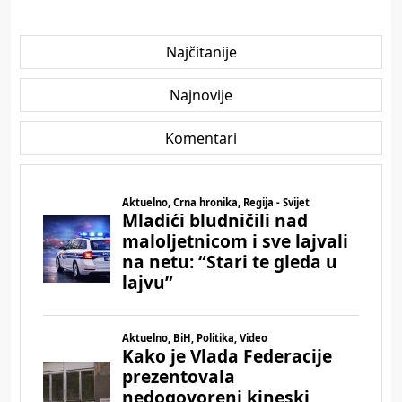
Najčitanije
Najnovije
Komentari