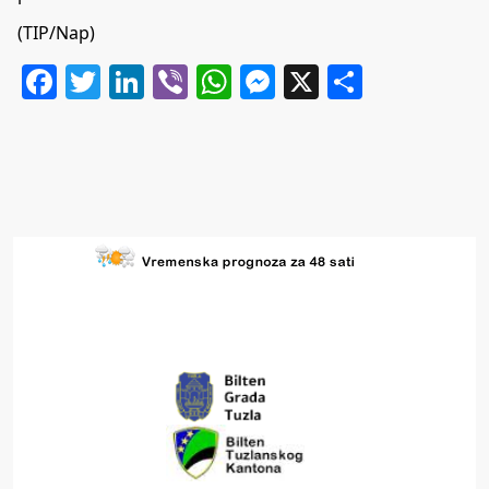
(TIP/Nap)
Facebook
Twitter
LinkedIn
Viber
WhatsApp
Messenger
X
Share