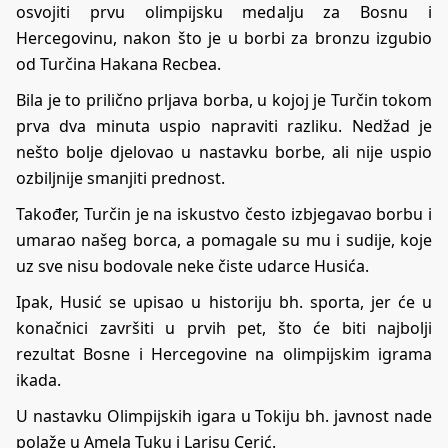
osvojiti prvu olimpijsku medalju za Bosnu i
Hercegovinu, nakon što je u borbi za bronzu izgubio
od Turčina Hakana Recbea.
Bila je to prilično prljava borba, u kojoj je Turčin tokom
prva dva minuta uspio napraviti razliku. Nedžad je
nešto bolje djelovao u nastavku borbe, ali nije uspio
ozbiljnije smanjiti prednost.
Također, Turčin je na iskustvo često izbjegavao borbu i
umarao našeg borca, a pomagale su mu i sudije, koje
uz sve nisu bodovale neke čiste udarce Husića.
Ipak, Husić se upisao u historiju bh. sporta, jer će u
konačnici završiti u prvih pet, što će biti najbolji
rezultat Bosne i Hercegovine na olimpijskim igrama
ikada.
U nastavku Olimpijskih igara u Tokiju bh. javnost nade
polaže u Amela Tuku i Larisu Cerić.