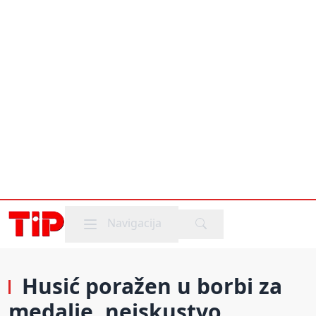
Mobile menu
Navigacija
Husić poražen u borbi za
medalje, neiskustvo