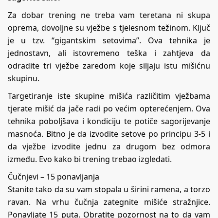
Za dobar trening ne treba vam teretana ni skupa
oprema, dovoljne su vježbe s tjelesnom težinom. Ključ
je u tzv. “gigantskim setovima”. Ova tehnika je
jednostavn, ali istovremeno teška i zahtjeva da
odradite tri vježbe zaredom koje siljaju istu mišićnu
skupinu.
Targetiranje iste skupine mišića različitim vježbama
tjerate mišić da jače radi po većim opterećenjem. Ova
tehnika poboljšava i kondiciju te potiče sagorijevanje
masnoća. Bitno je da izvodite setove po principu 3-5 i
da vježbe izvodite jednu za drugom bez odmora
između. Evo kako bi trening trebao izgledati.
Čučnjevi – 15 ponavljanja
Stanite tako da su vam stopala u širini ramena, a torzo
ravan. Na vrhu čučnja zategnite mišiće stražnjice.
Ponavljate 15 puta. Obratite pozornost na to da vam