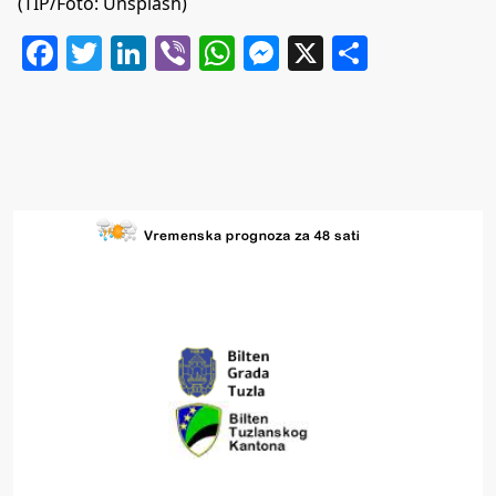
(TIP/Foto: Unsplash)
Facebook
Twitter
LinkedIn
Viber
WhatsApp
Messenger
X
Share