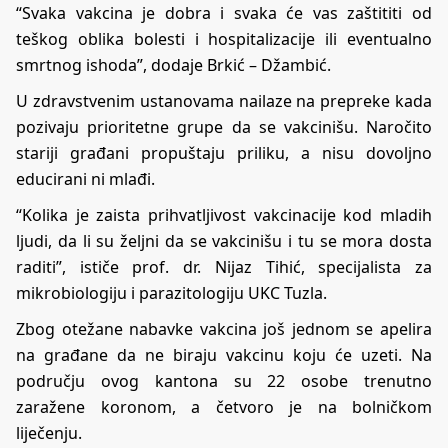
“
S
vaka vakcina je dobra i svaka će vas zaštititi od
teškog oblika bolesti i hospitalizacije ili eventualno
smrtnog ishoda”,
dodaje Brkić – Džambić.
U zdravstvenim ustanovama nailaze na prepreke kada
pozivaju prioritetne grupe da se vakcinišu. Naročito
stariji građani propuštaju priliku, a nisu dovoljno
educirani ni mlađi.
“
K
olika je zaista prihvatljivost vakcinacije kod mladih
ljudi, da li su željni da se vakcinišu i tu se mora dosta
raditi”,
ističe
prof. dr. Nijaz Tihić,
specijalista za
mikrobiologiju i parazitologiju UKC Tuzla.
Zbog otežane nabavke vakcina još jednom se apelira
na građane da ne biraju vakcinu koju će uzeti. Na
području ovog kantona su 22 osobe trenutno
zaražene koronom, a četvoro je na bolničkom
liječenju.