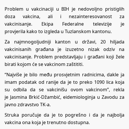
Problem u vakcinaciji u BIH je nedovoljno pristiglih
doza vakcina, ali i nezainteresovanost za
vakcinisanje.
Ekipa Federalne televizije
je
pr
ovjeril
a
kako to izgleda u
Tuzlanskom kantonu.
Za najmnogoljudniji kanton u državi, 20 hiljada
vakcinisanih građana je izuzetno nizak odziv na
vakcinisanje. Problem predstavljaju i građani koji žele
birati kojom će se vakcinom zaštititi.
“
Najviše je bilo među prosvjetnim radnicima, dakle ja
imam podatak od ranije da je to preko 1090 lica koja
su odbila da se vakcinišu ovom vakcinom”,
rekla
je
Jasmina Brkić-Džambić,
eidemiologinja u Zavodu za
javno zdravstvo TK-a.
Struka poručuje da je to pogrešno i da je najbolja
vakcina ona koja je trenutno dostupna.