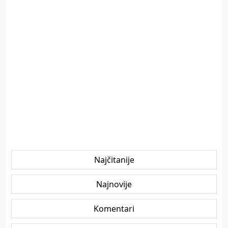
Najčitanije
Najnovije
Komentari