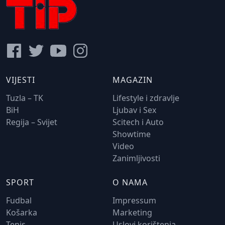
VIJESTI
MAGAZIN
Tuzla – TK
Lifestyle i zdravlje
BiH
Ljubav i Sex
Regija – Svijet
Scitech i Auto
Showtime
Video
Zanimljivosti
SPORT
O NAMA
Fudbal
Impressum
Košarka
Marketing
Tenis
Uslovi korištenja