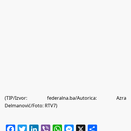
(TIP/Izvor:
federalna.ba
/Autorica: Azra
Delmanović/Foto: RTV7)
Facebook
Twitter
LinkedIn
Viber
WhatsApp
Messenger
X
Share